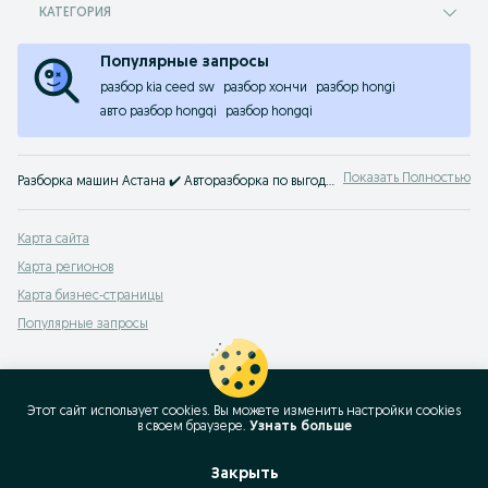
КАТЕГОРИЯ
Популярные запросы
разбор kia ceed sw
разбор хончи
разбор hongi
авто разбор hongqi
разбор hongqi
Показать Полностью
Разборка машин Астана ✔️ Авторазборка по выгодной цене ⭐ Сдать бу авто на шрот машины на OLX.kz!
Карта сайта
Карта регионов
Карта бизнес-страницы
Популярные запросы
Этот сайт использует cookies. Вы можете изменить настройки cookies
в своeм браузере.
Узнать больше
Закрыть