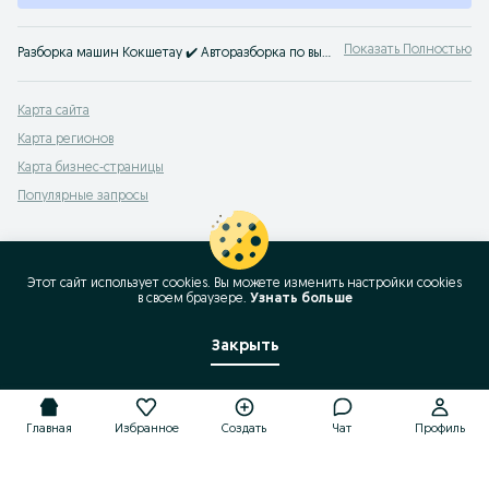
Показать Полностью
Разборка машин Кокшетау ✔️ Авторазборка по выгодной цене ⭐ Сдать бу авто на шрот машины на OLX.kz!
Карта сайта
Карта регионов
Карта бизнес-страницы
Популярные запросы
Этот сайт использует cookies. Вы можете изменить настройки cookies
в своeм браузере.
Узнать больше
Закрыть
Главная
Избранное
Создать
Чат
Профиль