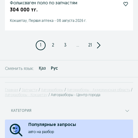
Фольксваген поло по запчастям
304 000 тг.
Кокшетау, Первая аптека
-
08 августа 2026 г.
1
2
3
...
21
Қаз
Рус
Сменить язык:
Главная
Запчасти
Авторазборы
Авторазборы - Акмолинская область
Авторазборы - Кокшетау
Авторазборы - Центр города
КАТЕГОРИЯ
Популярные запросы
авто на разбор