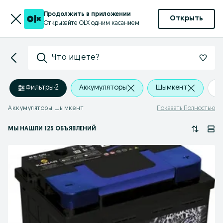
Продолжить в приложении
Открыть
Открывайте OLX одним касанием
Что ищете?
Фильтры
·
2
Аккумуляторы
Шымкент
+
Аккумуляторы Шымкент
Показать Полностью
МЫ НАШЛИ 125 ОБЪЯВЛЕНИЙ