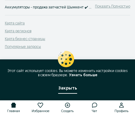
Показать Полностью
Аккумуляторы - продажа запчастей Шымкент ✔️ Купить новые и б/у запчасти Аккумуляторы по выгодной цене ➤ OLX.kz!
Карта сайта
Карта регионов
Карта бизнес-страницы
Популярные запросы
Этот сайт использует cookies. Вы можете изменить настройки cookies
в своeм браузере.
Узнать больше
Закрыть
Главная
Избранное
Создать
Чат
Профиль