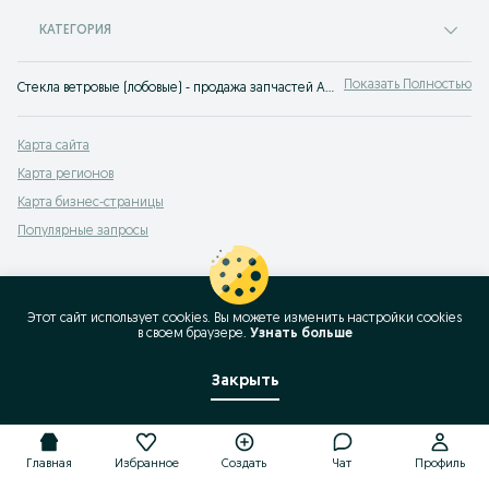
КАТЕГОРИЯ
Показать Полностью
Стекла ветровые (лобовые) - продажа запчастей Акмолинская область ✔️ Купить новые и б/у запчасти Стекла ветровые (лобовые) по выгодной цене ➤ OLX.kz!
Карта сайта
Карта регионов
Карта бизнес-страницы
Популярные запросы
Этот сайт использует cookies. Вы можете изменить настройки cookies
в своeм браузере.
Узнать больше
Закрыть
Главная
Избранное
Создать
Чат
Профиль