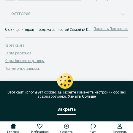
КАТЕГОРИЯ
Показать Полностью
Блоки цилиндров - продажа запчастей Семей ✔️ Купить новые и б/у запчасти Блоки цилиндров по выгодной цене ➤ OLX.kz!
Карта сайта
Карта регионов
Карта бизнес-страницы
Популярные запросы
Этот сайт использует cookies. Вы можете изменить настройки cookies
в своeм браузере.
Узнать больше
Закрыть
Главная
Избранное
Создать
Чат
Профиль