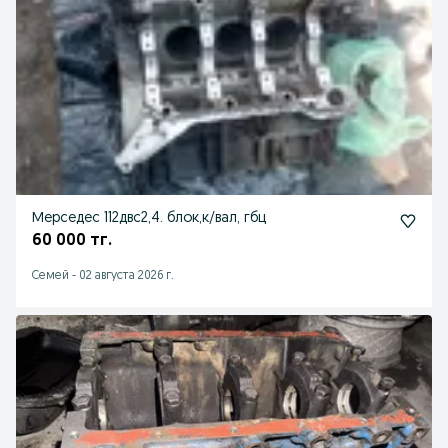
Мерседес 112двс2,4. блок,к/вал, гбц
60 000 тг.
Семей
-
02 августа 2026 г.