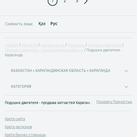
1
2
3
Қаз
Рус
Сменить язык:
Главная
Запчасти
Автозапчасти
Двигатель
Подушки двигателя
Подушки двигателя - Карагандинская область
Подушки двигателя -
Караганда
КАЗАХСТАН » КАРАГАНДИНСКАЯ ОБЛАСТЬ » КАРАГАНДА
КАТЕГОРИЯ
Показать Полностью
Подушки двигателя - продажа запчастей Караганда ✔️ Купить новые и б/у запчасти Подушки двигателя по выгодной цене ➤ OLX.kz!
Карта сайта
Карта регионов
Карта бизнес-страницы