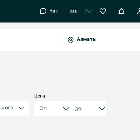
Уведомле
Чат
Рус
Қаз
Цена
ты освещения