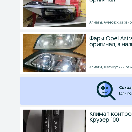
оригинал
Алматы, Ауэзовский район 
Фары Opel Astr
оригинал, в на
Алматы, Жетысуский район
Сохра
Если по
Климат контро
Крузер 100