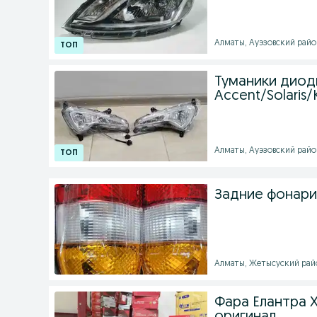
Алматы, Ауэзовский район 
Туманики диод
Accent/Solaris/K
Алматы, Ауэзовский район 
Задние фонари
Алматы, Жетысуский район
Фара Елантра Х