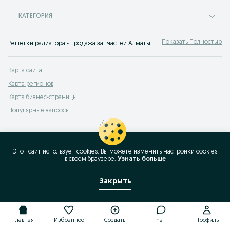
КАТЕГОРИЯ
Показать Полностью
Решетки радиатора - продажа запчастей Алматы ✔️ Купить новые и б/у запчасти Решетки радиатора по выгодной цене ➤ OLX.kz!
Карта сайта
Карта регионов
Карта бизнес-страницы
Популярные запросы
Этот сайт использует cookies. Вы можете изменить настройки cookies
в своeм браузере.
Узнать больше
Закрыть
Главная
Избранное
Создать
Чат
Профиль