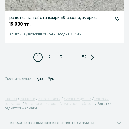
решетка на тойота камри 50 европа/америка
15 000 тг.
Алматы, Ауэзовский район
-
Сегодня в 04:43
1
2
3
...
52
Қаз
Рус
Сменить язык:
Главная
Запчасти
Автозапчасти
Кузовные детали
Решетки
радиатора
Решетки радиатора - Алматинская область
Решетки
радиатора - Алматы
КАЗАХСТАН » АЛМАТИНСКАЯ ОБЛАСТЬ » АЛМАТЫ