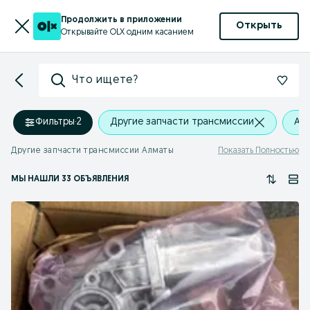
Продолжить в приложении
Открыть
Открывайте OLX одним касанием
Что ищете?
Фильтры
·
2
Другие запчасти трансмиссии
Алм
Другие запчасти трансмиссии Алматы
Показать Полностью
МЫ НАШЛИ 33 ОБЪЯВЛЕНИЯ