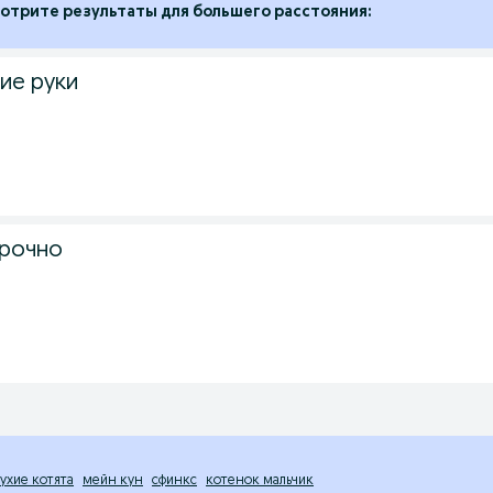
отрите результаты для большего расстояния:
ие руки
срочно
ухие котята
мейн кун
сфинкс
котенок мальчик