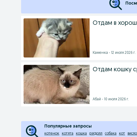
Посм
Отдам в хорош
Каменка - 12 июля 2026 г.
Отдам кошку 
Абай - 10 июля 2026 г.
Популярные запросы
котенок
котята
кошка
рэгдолл
собака
кот
висло