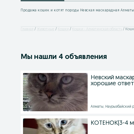
Продажа кошек и котят породы Невская маскарадная Алмат
Главная
Животные
Кошки
Кошки - Алматинская область
Кошк
Мы нашли 4 объявления
Невский маска
хорошие ответ
Алматы, Наурызбайский ра
КОТЕНОК(3-4 м