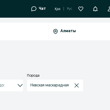
Уведомле
Чат
Рус
Қаз
Порода
Невская маскарадная