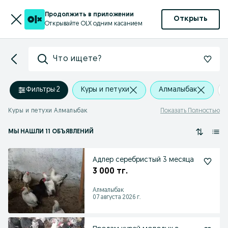
Продолжить в приложении
Открыть
Открывайте OLX одним касанием
Что ищете?
Фильтры
·
2
Куры и петухи
Алмалыбак
Куры и петухи Алмалыбак
Показать Полностью
МЫ НАШЛИ 11 ОБЪЯВЛЕНИЙ
Адлер серебристый 3 месяца
3 000 тг.
Алмалыбак
07 августа 2026 г.