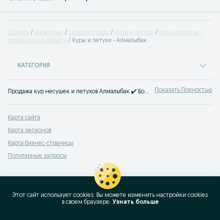
Главная
Животные
Сельхоз птицы
Куры и петухи
Куры и петухи -
Алматинская область
Куры и петухи - Алмалыбак
КАТЕГОРИЯ
Показать Полностью
Продажа кур несушек и петухов Алмалыбак ✔️ Большой выбор домашних кур и петухов оптом ⭐ Купить кур и петухов для разведения на OLX!
Карта сайта
Карта регионов
Карта бизнес-страницы
Популярные запросы
Этот сайт использует cookies. Вы можете изменить настройки cookies
в своeм браузере.
Узнать больше