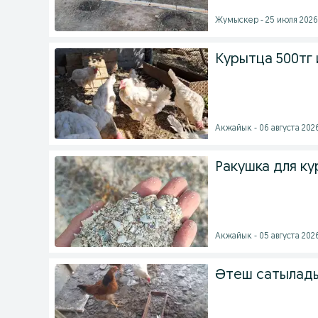
Жумыскер - 25 июля 2026 
Курытца 500тг
Акжайык - 06 августа 2026
Ракушка для ку
Акжайык - 05 августа 2026
Әтеш сатылады