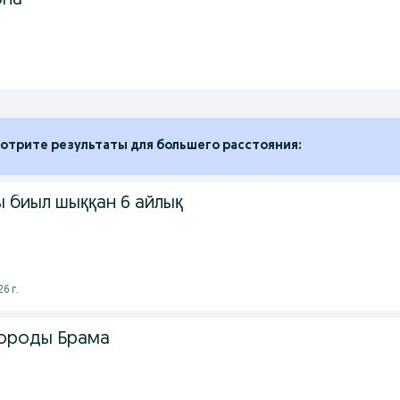
рпа
отрите результаты для большего расстояния:
 биыл шыққан 6 айлық
6 г.
породы Брама