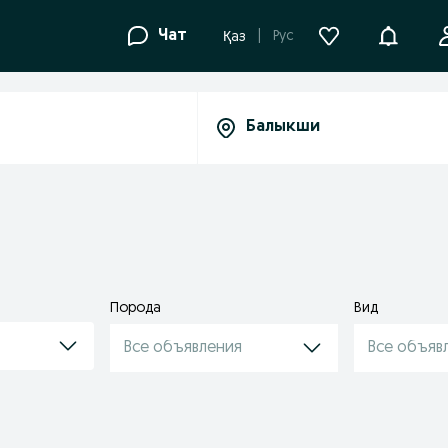
Уведомле
Чат
Рус
Қаз
Порода
Вид
Все объявления
Все объяв