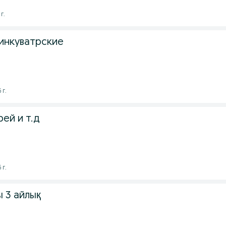
г.
 инкуватрские
 г.
рей и т.д
 г.
 3 айлық