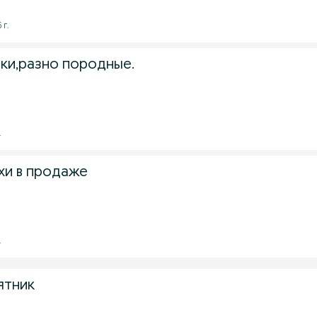
 г.
ки,разно породные.
.
хи в продаже
.
ятник