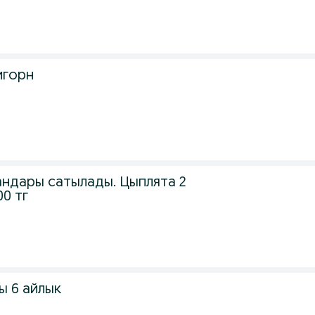
.
игорн
андары сатылады. Цыплята 2
0 тг
ы 6 айлык