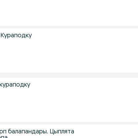
 Кураподку
кураподку
рп балапандары. Цыплята