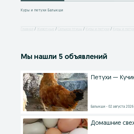
Куры и петухи Балыкши
Главная
Животные
Сельхоз птицы
Куры и петухи
Куры и петух
Мы нашли 5 объявлений
Петухи — Кучи
Балыкши - 02 августа 2026 
Домашние све