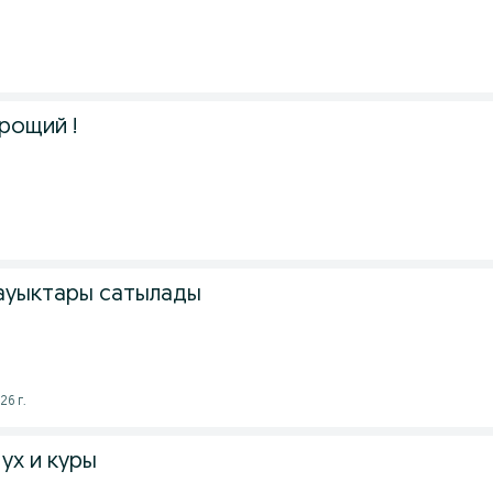
рощий !
ауыктары сатылады
26 г.
ух и куры