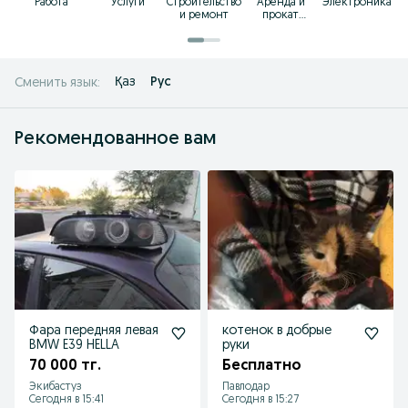
Работа
Услуги
Строительство
Аренда и
Электроника
и ремонт
прокат
товаров
Қаз
Рус
Сменить язык:
Рекомендованное вам
Фара передняя левая
котенок в добрые
BMW E39 HELLA
руки
70 000 тг.
Бесплатно
Экибастуз
Павлодар
Сегодня в 15:41
Сегодня в 15:27