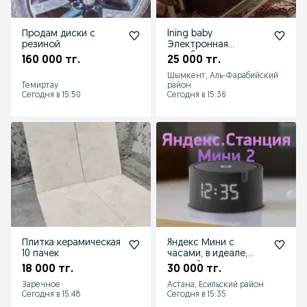
Продам диски с
Ining baby
резиной
Электронная
колыбель
160 000 тг.
25 000 тг.
Шымкент, Аль-Фарабийский
Темиртау
район
Сегодня в 15:50
Сегодня в 15:36
Плитка керамическая
Яндекс Мини с
10 пачек
часами, в идеале,
полный комплект
18 000 тг.
30 000 тг.
Заречное
Астана, Есильский район
Сегодня в 15:48
Сегодня в 15:35