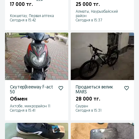
контроллер PS5
17 000 тг.
25 000 тг.
DualSense
Алматы, Наурызбайский
Кокшетау, Первая аптека
район
Сегодня в 15:42
Сегодня в 15:37
Скутер(keeway F-act
Продаеться велик
50
MARS
Обмен
28 000 тг.
Актобе, микрорайон 11
Сауран
Сегодня в 15:41
Сегодня в 15:31