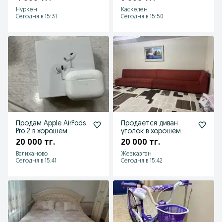
Нуркен
Каскелен
Сегодня в 15:31
Сегодня в 15:50
Продам Apple AirPods
Продается диван
Pro 2 в хорошем
уголок в хорошем
состоянии.
состоянии
20 000 тг.
20 000 тг.
Валиханово
Жезказган
Сегодня в 15:41
Сегодня в 15:42