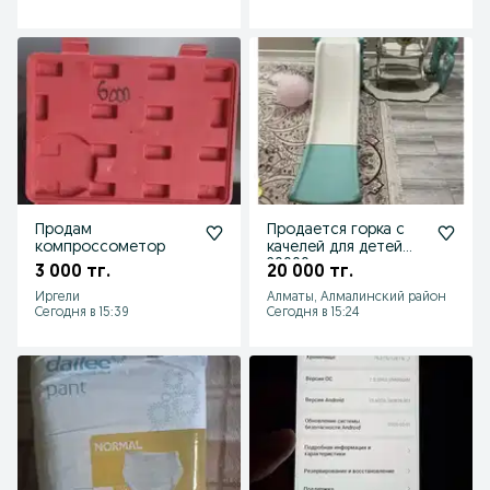
Продам
Продается горка с
компроссометор
качелей для детей
20000
3 000 тг.
20 000 тг.
Иргели
Алматы, Алмалинский район
Сегодня в 15:39
Сегодня в 15:24