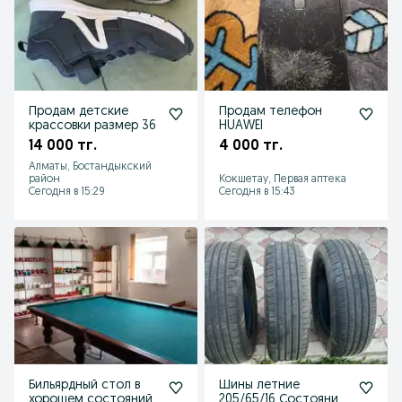
Продам детские
Продам телефон
крассовки размер 36
HUAWEI
14 000 тг.
4 000 тг.
Алматы, Бостандыкский
район
Кокшетау, Первая аптека
Сегодня в 15:29
Сегодня в 15:43
Бильярдный стол в
Шины летние
хорошем состояний
205/65/16 Состояние: