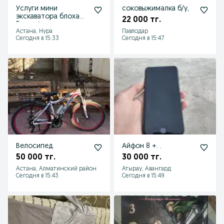
Услуги мини
соковыжималка б/у,
экскаватора блоха
22 000 тг.
5т по Астане с
Астана, Нура
Павлодар
гидромолотом
Сегодня в 15:33
Сегодня в 15:47
Велосипед.
Айфон 8 +. .
50 000 тг.
30 000 тг.
Астана, Алматинский район
Атырау, Авангард
Сегодня в 15:43
Сегодня в 15:49