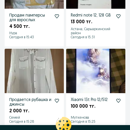
Продам памперсы
Redmi note 12, 128 GB
для взрослых
13 000 тг.
4 500 тг.
Астана, Сарыаркинский
Нура
район
Сегодня в 15:43
Сегодня в 15:31
Продается рубашка и
Xiaomi 13t Pro 12/512
джинсы
100 000 тг.
2 000 тг.
Семей
Муткенова
Сегодня в 15:28
Сегодня в 15:25