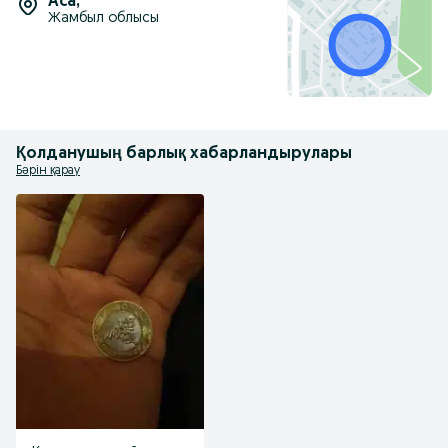
Аса
,
Жамбыл облысы
Қолданушың барлық хабарландырулары
Бәрін қарау