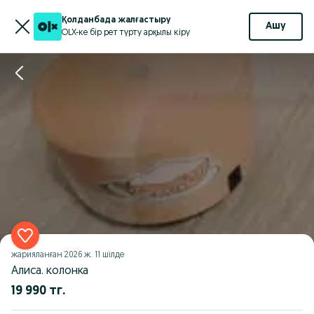
Қолданбада жалғастыру
Ашу
OLX-ке бір рет түрту арқылы кіру
жарияланған
2026 ж. 11 шілде
Алиса. колонка
19 990 тг.