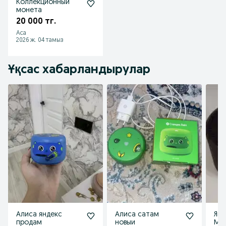
Коллекционный
монета
20 000 тг.
Аса
2026 ж. 04 тамыз
Ұқсас хабарландырулар
Алиса яндекс
Алиса сатам
Янд
продам
новыи
Мин