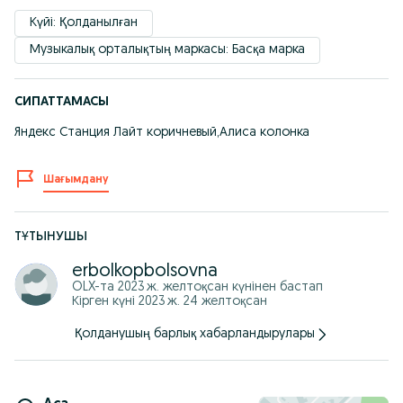
Күйі: Қолданылған
Музыкалық орталықтың маркасы: Басқа марка
СИПАТТАМАСЫ
Яндекс Станция Лайт коричневый,Алиса колонка
Шағымдану
ТҰТЫНУШЫ
erbolkopbolsovna
OLX-та
2023 ж. желтоқсан
күнінен бастап
Кірген күні 2023 ж. 24 желтоқсан
Қолданушың барлық хабарландырулары