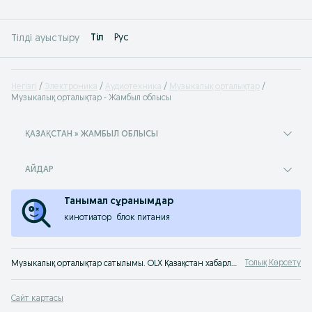
Tіл
Рус
Тілді ауыстыру
Негізгі
Электроника
Аудиотехника
Музыкалық орталықтар
Музыкалық орталықтар - Жамбыл облысы
ҚАЗАҚСТАН » ЖАМБЫЛ ОБЛЫСЫ
АЙДАР
Танымал сұранымдар
кинотиатор
блок питания
Толық Көрсету
Музыкалық орталықтар сатылымы. OLX Қазақстан хабарландырулар сервисінен б/қ музыкалық орталықты оңай және жылдам сатып алуға болады. Үздік музыкалық орталықтарды OLX-те сатып ал
Сайт картасы