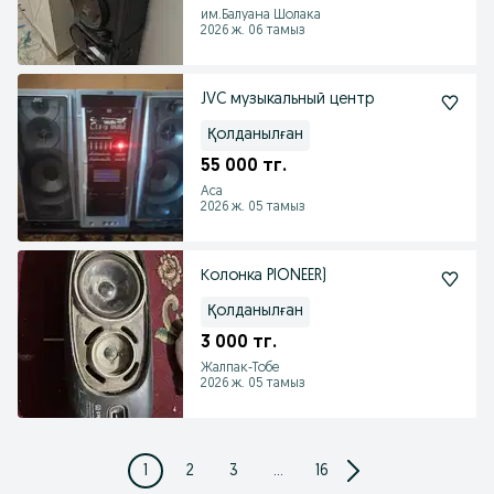
им.Балуана Шолака
2026 ж. 06 тамыз
JVC музыкальный центр
Қолданылған
55 000 тг.
Аса
2026 ж. 05 тамыз
Колонка PIONEER)
Қолданылған
3 000 тг.
Жалпак-Тобе
2026 ж. 05 тамыз
1
2
3
...
16