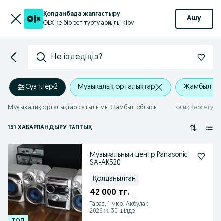
Қолданбада жалғастыру
Ашу
OLX-ке бір рет түрту арқылы кіру
Не іздедіңіз?
Сүзгілер
·
2
Музыкалық орталықтар
Жамбыл о
Музыкалық орталықтар сатылымы Жамбыл облысы
Толық Көрсету
151 ХАБАРЛАНДЫРУ ТАПТЫҚ
Музыкальный центр Panasonic
SA-AK520
Қолданылған
42 000 тг.
Тараз, 1-мкр. Акбулак
2026 ж. 30 шілде