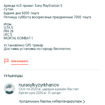
Аренда пс5 прокат Sony PlayStation 5
Сутки,
Будние дни 6000 теңге
Пятница суббота воскресенье праздничные 7000 теңге
Игры
GTA 5
FIFA 26
UFC 5
MORTAL KOMBAT 1
Установлено GPS трекер
Доставка установка по городу бесплатно
Шағымдану
ТҰТЫНУШЫ
nurasylkyzyrkhanov
OLX-та
2020 ж. қараша
күнінен бастап
Кірген күні 2026 ж. 13 шілде
Қолданушың барлық хабарландырулары