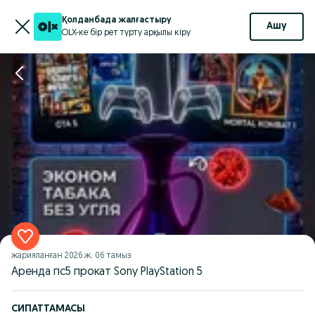
Қолданбада жалғастыру
Ашу
OLX-ке бір рет түрту арқылы кіру
жарияланған
2026 ж. 06 тамыз
Аренда пс5 прокат Sony PlayStation 5
СИПАТТАМАСЫ