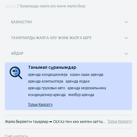
Негізгі
Тауарларды жалға алу және жалға беру
ҚАЗАҚСТАН
ТАУАРЛАРДЫ ЖАЛҒА АЛУ ЖӘНЕ ЖАЛҒА БЕРУ
АЙДАР
Танымал сұранымдар
аренда кондиционера
казан ошак аренда
аренда компьютера
аренда лодки
аренда грузовых авто
аренда морозильника
кондиционер аренда
ямобур аренда
Толық Көрсету
Толық Көрсету
Жалға берілетін тауарлар ➥ OLX.kz-тен кез келген затты жалға алуға немесе беруге болады. Жалға берілетін: авто, арнайытехникалар, құрал-саймандар, шараларға арналған тауарлар мен тағы басқалары. OLX.kz-тен бәрі табылады!
Сайт картасы