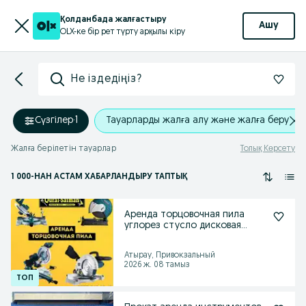
Қолданбада жалғастыру
Ашу
OLX-ке бір рет түрту арқылы кіру
Не іздедіңіз?
Сүзгілер
·
1
Тауарларды жалға алу және жалға беру
Жалға берілетін тауарлар
Толық Көрсету
1 000
-НАН АСТАМ
ХАБАРЛАНДЫРУ ТАПТЫҚ
Аренда торцовочная пила
углорез стусло дисковая
циркулярная пчелка
Атырау, Привокзальный
2026 ж. 08 тамыз