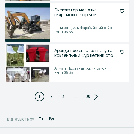
Экскаватор малютка
гидромолот бар мни
экскаватор
Шымкент, Аль-Фарабийский район
Бүгін 06:35
Аренда прокат столы стулья
коктейльный фуршетный стол
посуда текстиль
Алматы, Бостандыкский район
Бүгін 06:35
1
2
3
...
100
Tіл
Рус
Тілді ауыстыру