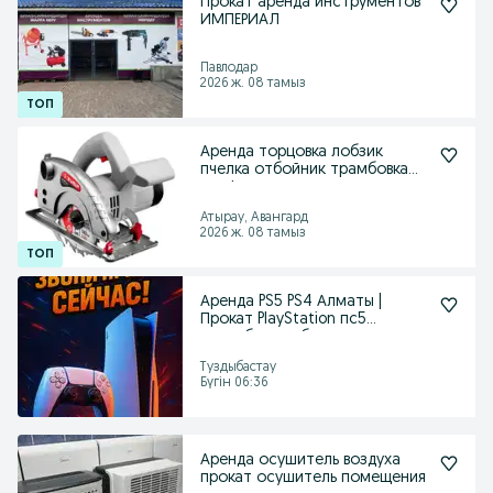
Прокат аренда инструментов
ИМПЕРИАЛ
Павлодар
2026 ж. 08 тамыз
Аренда торцовка лобзик
пчелка отбойник трамбовка
перфоратор
Атырау, Авангард
2026 ж. 08 тамыз
Аренда PS5 PS4 Алматы |
Прокат PlayStation пс5
туздыбастау бесагаш дум
Туздыбастау
Бүгін 06:36
Аренда осушитель воздуха
прокат осушитель помещения