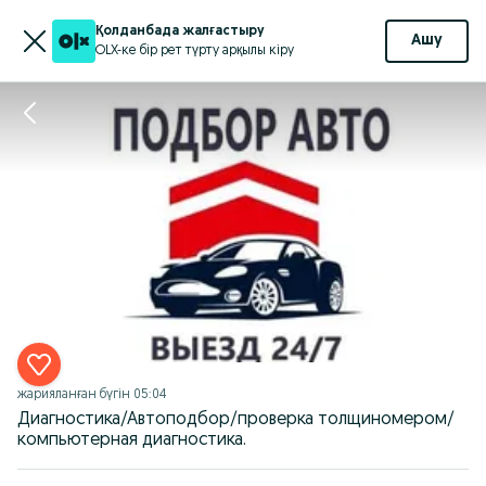
Қолданбада жалғастыру
Ашу
OLX-ке бір рет түрту арқылы кіру
жарияланған
бүгін 05:04
Диагностика/Автоподбор/проверка толщиномером/
компьютерная диагностика.