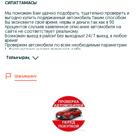
СИПАТТАМАСЫ
Мы поможем Вам удачно подобрать, тщательно проверить и
выгодно купить подержанный автомобиль.Таким способом
Вы экономите своё время, нервы и деньги,так как в 90
процентов случаев заявленное описание автомобиля на
сайте не соответствует реальному.
Возможен выезд в район! Без выходных! 24/7 выезд, в любое
время!
Проверяем автомобили по всем необходимым параметрам:
1. Диагностика кузова включает себя:
• Определение металической шпаклевки, цинка.
Толығырақ
• Проверка состояния и заводских параметров
лакокрасочного покрытия кузова
• Проверка зазоров между элементами кузова
• Осмотр кузова на наличие ремонтных воздействий
Шағымдану
• Проверка заводской маркировки остекления
• Проверка заводской маркировки оптики(фар)
2. Компьютерная диагностика включает в себя:
• Диагностика двигателя.
• Диагностика коробки передач.
• Диагностика электронных блоков управления.
• Диагностика блоков управления подушек безопасности.
• Проверка оригинальности пробега.
3. Осмотр подкапотного пространства.
4. Осмотр состояния салона авто, рабочее состояние
приборов.
5. Полная проверка юридической чистоты автомобиля США,
Армения, Корея, Япония, Россия, Украина, ОАЭ