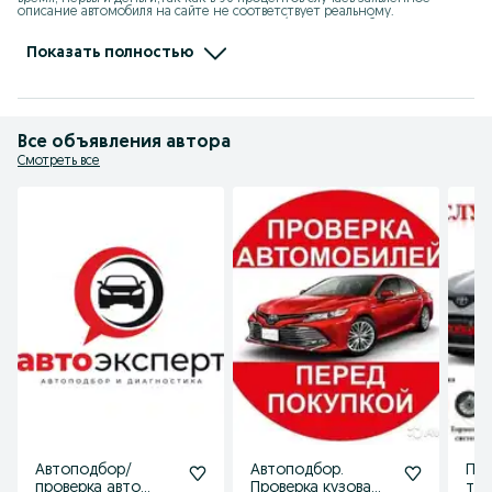
описание автомобиля на сайте не соответствует реальному.

Возможен выезд в район! Без выходных! 24/7 выезд, в любое время!

  Проверяем автомобили по всем необходимым параметрам:

    1.  Диагностика кузова включает себя:

Показать полностью
        • Определение металической шпаклевки, цинка.

        • Проверка состояния и заводских параметров лакокрасочного 
покрытия кузова

        • Проверка зазоров между элементами кузова

        • Осмотр кузова на наличие ремонтных воздействий

        • Проверка заводской маркировки остекления

Все объявления автора
        • Проверка заводской маркировки оптики(фар)

    2. Компьютерная диагностика включает в себя:

Смотреть все
        • Диагностика двигателя.

        • Диагностика коробки передач.

        • Диагностика электронных блоков управления.

        • Диагностика блоков управления подушек безопасности.

        • Проверка оригинальности пробега.

    3. Осмотр подкапотного пространства.

    4. Осмотр состояния салона авто, рабочее состояние приборов.

    5. Полная проверка юридической чистоты автомобиля США, Армения, 
Корея, Япония, Россия, Украина, ОАЭ (штрафы,арест,налог,утиль сбор и 
ТД.)

ОБЪЕКТИВНАЯ ОЦЕНКА состояния.

Работаем с лучшим оборудованием мобильным:

   1. Толщину ЛКП измеряем толщиномером Etari ЕТ 700 МАХ, ET555, 
made in Germany.

   2. Компьютерную диагностику проводим всеми известным 
оборудованием Launch на базе программного обеспечения Launch X-431 
Pro, Autel MaxiDAS DS808

Также помощь при оформлении.

Покупка дистанционно под ключ и отправка авто в другие регионы.

#автоподбор

#автоэксперт

#проверка авто

Автоподбор/
Автоподбор.
Про
#толщиномер

#проверка толщиномером

проверка авто
Проверка кузова
то