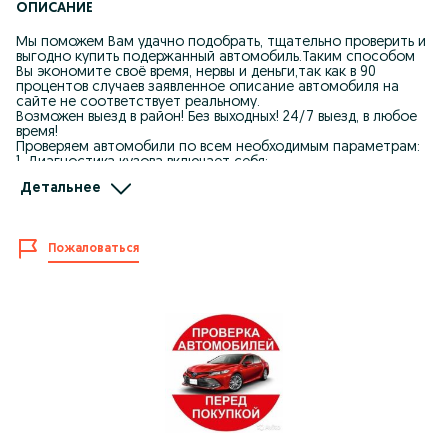
ОПИСАНИЕ
Мы поможем Вам удачно подобрать, тщательно проверить и
выгодно купить подержанный автомобиль.Таким способом
Вы экономите своё время, нервы и деньги,так как в 90
процентов случаев заявленное описание автомобиля на
сайте не соответствует реальному.
Возможен выезд в район! Без выходных! 24/7 выезд, в любое
время!
Проверяем автомобили по всем необходимым параметрам:
1. Диагностика кузова включает себя:
• Определение металической шпаклевки, цинка.
Детальнее
• Проверка состояния и заводских параметров
лакокрасочного покрытия кузова
• Проверка зазоров между элементами кузова
• Осмотр кузова на наличие ремонтных воздействий
Пожаловаться
• Проверка заводской маркировки остекления
• Проверка заводской маркировки оптики(фар)
2. Компьютерная диагностика включает в себя:
• Диагностика двигателя.
• Диагностика коробки передач.
• Диагностика электронных блоков управления.
• Диагностика блоков управления подушек безопасности.
• Проверка оригинальности пробега.
3. Осмотр подкапотного пространства.
4. Осмотр состояния салона авто, рабочее состояние
приборов.
5. Полная проверка юридической чистоты автомобиля США,
Армения, Корея, Япония, Россия, Украина, ОАЭ
(штрафы,арест,налог,утиль сбор и ТД.)