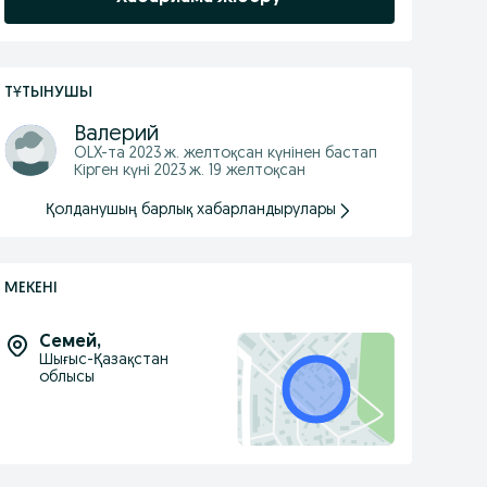
ТҰТЫНУШЫ
Валерий
OLX-та
2023 ж. желтоқсан
күнінен бастап
Кірген күні 2023 ж. 19 желтоқсан
Қолданушың барлық хабарландырулары
МЕКЕНІ
Семей
,
Шығыс-Қазақстан
облысы