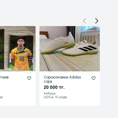
тпаев
Сороконожки Adidas
Велик
copa
уступ
20 000 тг.
55 0
Акбулак
Калбат
де
2026 ж. 10 шілде
2026 ж