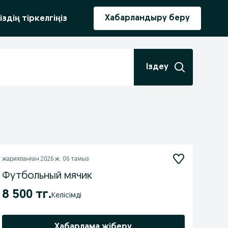
ыру
Хабарландыру беру
іздің тіркелгіңіз
Іздеу
жарияланған
2026 ж. 06 тамыз
Футбольный мячик
8 500 тг.
Келісімді
Хабарлама жіберу