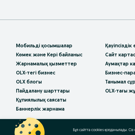
Мобильді қосымшалар
Қауіпсіздік
Көмек және Кері байланыс
Сайт карта
Жарнамалық қызметтер
Аумақтар к
OLX-тегі бизнес
Бизнес-пар
OLX блогы
Танымал сұ
Пайдалану шарттары
OLX-тағы ж
Құпиялылық саясаты
Баннерлік жарнама
OLX.bg
OLX.pl
OLX.ro
OLX.ua
OLX.pt
Бұл сайтта cookies қолданылады. Сіз