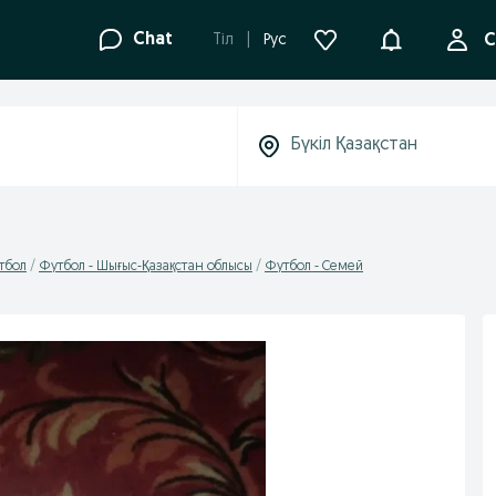
Ақпараттанд
Chat
Tіл
Рус
С
тбол
Футбол - Шығыс-Қазақстан облысы
Футбол - Семей