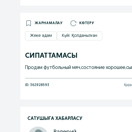
ЖАРНАМАЛАУ
КӨТЕРУ
Жеке адам
Күйі: Қолданылған
СИПАТТАМАСЫ
Продам футбольный мяч,состояние хорошее,сыгр
ID:
362928593
Қара
САТУШЫҒА ХАБАРЛАСУ