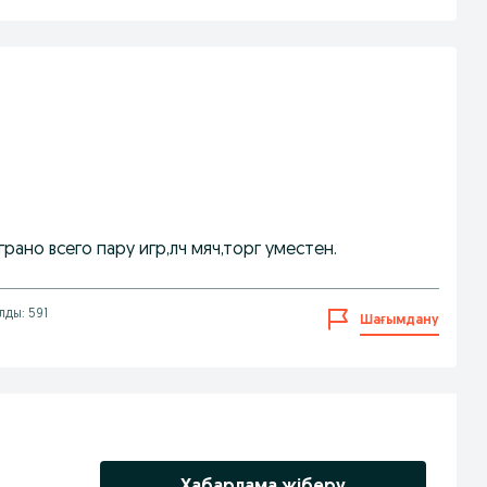
ано всего пару игр,лч мяч,торг уместен.
лды: 591
Шағымдану
Хабарлама жіберу