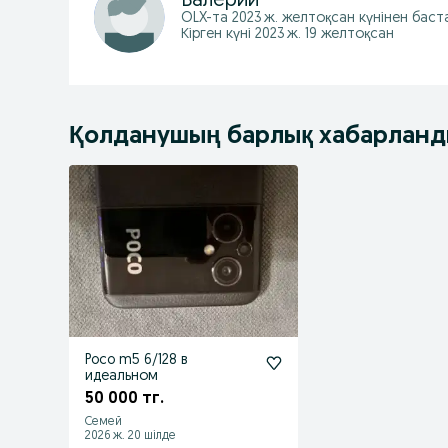
Валерий
OLX-та
2023 ж. желтоқсан
күнінен баст
Кірген күні 2023 ж. 19 желтоқсан
Қолданушың барлық хабарлан
Poco m5 6/128 в
идеальном
50 000 тг.
Семей
2026 ж. 20 шілде