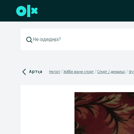
Төменгі деректемеге өту
Артқа
Негізгі
Хобби және спорт
Спорт / демалыс
Фу