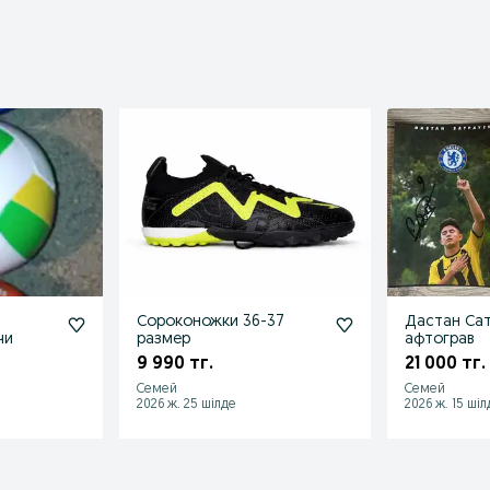
Сороконожки 36-37
Дастан Са
чи
размер
афтограв
9 990 тг.
21 000 тг.
Семей
Семей
2026 ж. 25 шілде
2026 ж. 15 шіл