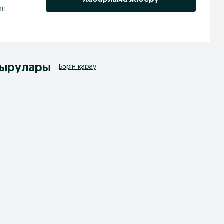
ап
дырулары
Бәрін қарау