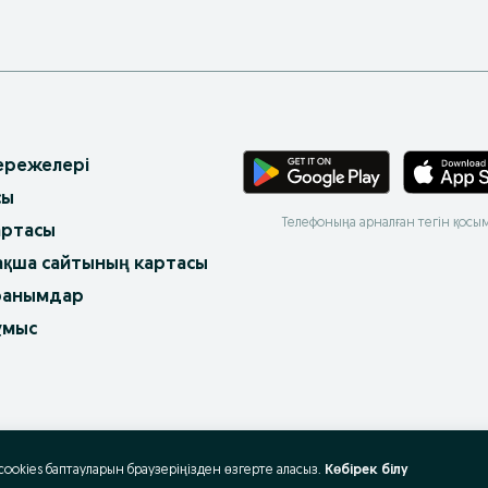
 ережелері
сы
Телефоныңа арналған тегін қосы
артасы
ақша сайтының картасы
ранымдар
ұмыс
 cookies баптауларын браузеріңізден өзгерте аласыз.
Көбірек білу