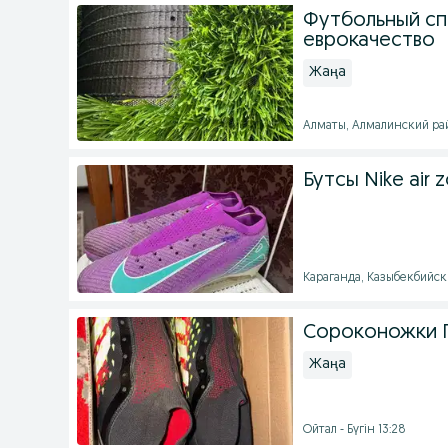
Футбольный сп
еврокачество
Жаңа
Алматы, Алмалинский рай
Бутсы Nike air
Караганда, Казыбекбийски
Сороконожки 
Жаңа
Ойтал - Бүгін 13:28