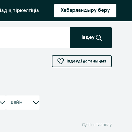
ыру
Хабарландыру беру
іздің тіркелгіңіз
Іздеу
Іздеуді ұстаныңыз
Сүзгіні тазалау