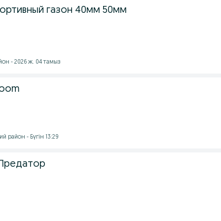
ортивный газон 40мм 50мм
он - 2026 ж. 04 тамыз
 zoom
й район - Бүгін 13:29
Предатор