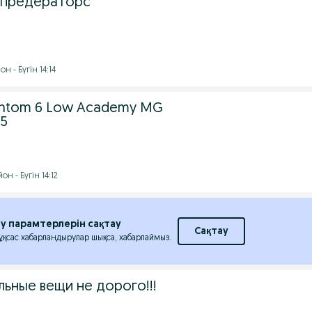
 предераторс
 - Бүгін 14:14
hantom 6 Low Academy MG
.5
н - Бүгін 14:12
еу парамтерлерін сақтау
Сақтау
 ұқсас хабарландырулар шықса, хабарлаймыз.
ьные вещи не дорого!!!