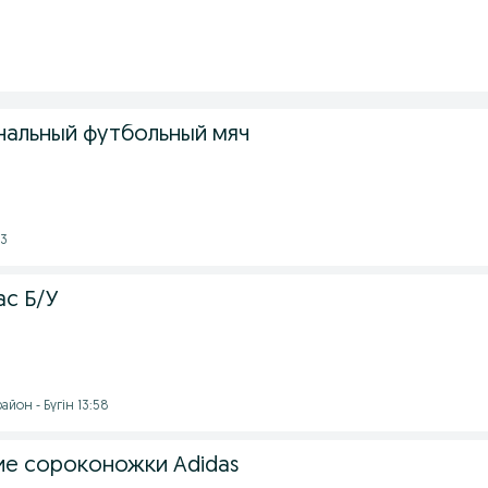
альный футбольный мяч
03
ас Б/У
йон - Бүгін 13:58
е сороконожки Adidas