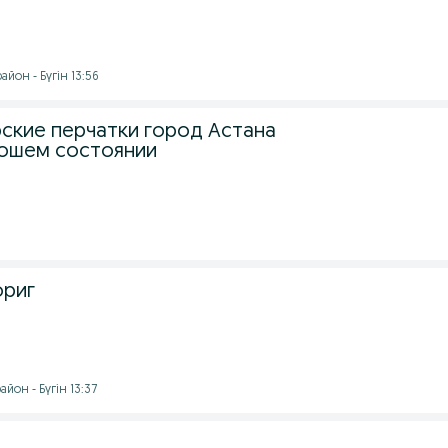
йон - Бүгін 13:56
ские перчатки город Астана
рошем состоянии
ориг
йон - Бүгін 13:37