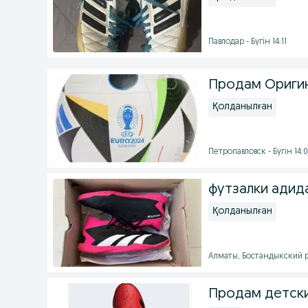
Павлодар - Бүгін 14:11
Продам Оригин
Қолданылған
Петропавловск - Бүгін 14:
футзалки адид
Қолданылған
Алматы, Бостандыкский ра
Продам детски