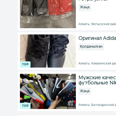
Жаңа
Алматы, Жетысуский район
Оригинал Adida
Қолданылған
Алматы, Алмалинский рай
Мужские каче
футбольные Ni
Жаңа
Алматы, Бостандыкский ра