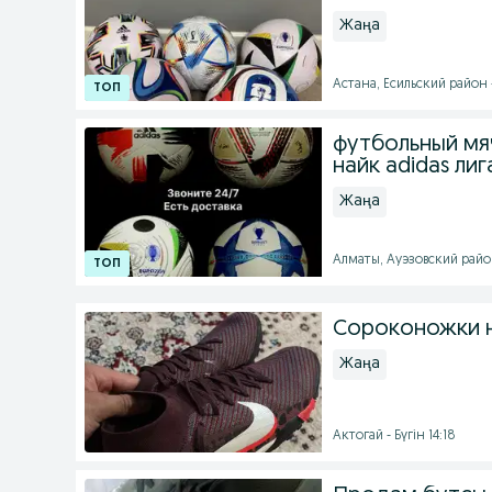
Жаңа
Астана, Есильский район 
футбольный мя
найк adidas лиг
Жаңа
Алматы, Ауэзовский район
Сороконожки 
Жаңа
Актогай - Бүгін 14:18