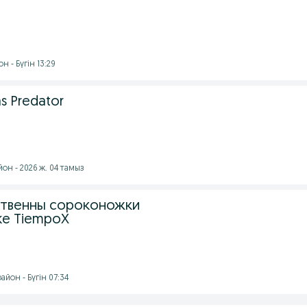
 - Бүгін 13:29
s Predator
он - 2026 ж. 04 тамыз
ственны сороконожки
ke TiempoX
йон - Бүгін 07:34