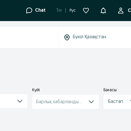
Ақпараттанд
Chat
Tіл
Рус
С
Күйі
Бағасы
Барлық хабарландырулар