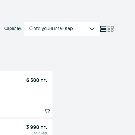
Сізге ұсынылғандар
Саралау:
6 500 тг.
3 990 тг.
Келісімді