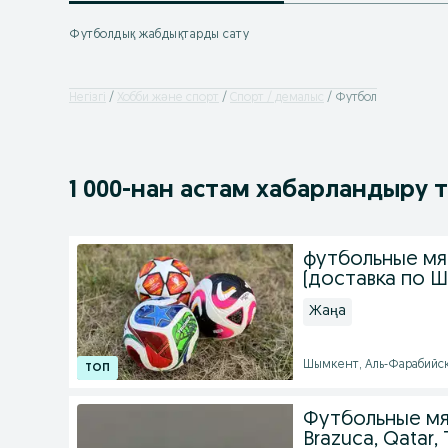
Футболдық жабдықтарды сату
Негізгі
Хобби және спорт
Спорт / демалыс
Футбол
1 000
-нан астам
хабарландыру 
футбольные мя
(доставка по 
Жаңа
Шымкент, Аль-Фарабийски
Футбольные мяч
Brazuca, Qatar, 