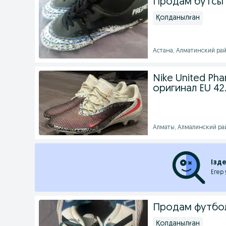
Продам бутсы
Қолданылған
Астана, Алматинский район
Nike United P
оригинал EU 42
Алматы, Алмалинский райо
Ізд
Егер
Продам футбол
Қолданылған