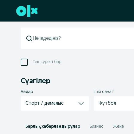
Төменгі деректемеге өту
Тек суреті бар
Сүзгілер
Айдар
Ішкі санат
Спорт / демалыс
Футбол
Барлық хабарландырулар
Бизнес
Жеке