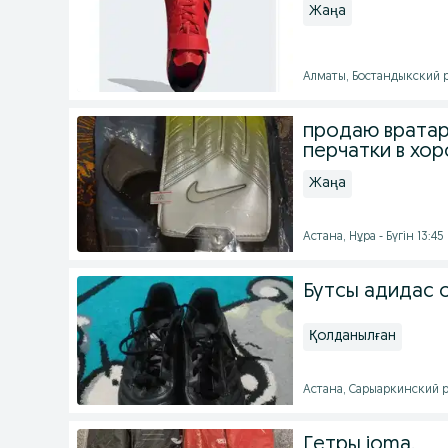
Жаңа
Алматы, Бостандыкский ра
продаю вратар
перчатки в хо
Жаңа
Астана, Нұра - Бүгін 13:45
Бутсы адидас 
Қолданылған
Астана, Сарыаркинский ра
Гетры joma.