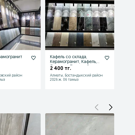
рамогранит
Кафель со склада,
Кафел
Керамогранит, Кафель,
Кера
Ламинат, Плитка, Оптом
Керам
2 400 тг.
2 200
овский район
Алматы, Бостандыкский район
Алмат
мыз
2026 ж. 06 тамыз
2026 ж