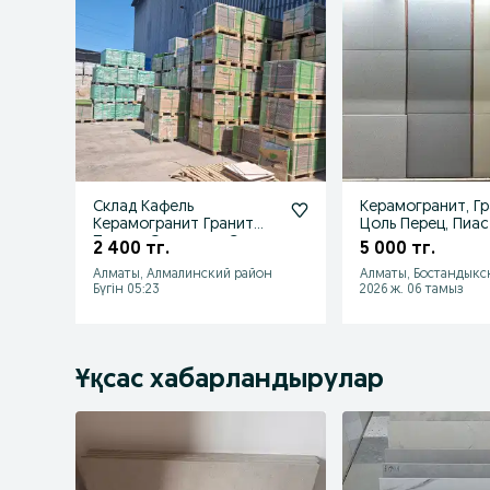
Склад Кафель
Керамогранит, Гр
Керамогранит Гранит
Цоль Перец, Пиа
Плитка Оптом со Склада
2 400 тг.
5 000 тг.
Алматы, Алмалинский район
Алматы, Бостандыкс
Бүгін 05:23
2026 ж. 06 тамыз
Ұқсас хабарландырулар