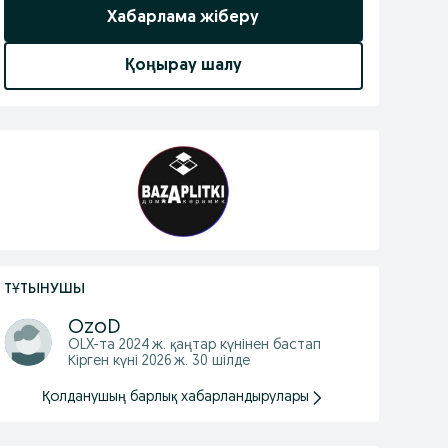
Хабарлама жіберу
Қоңырау шалу
ТҰТЫНУШЫ
OzoD
OLX-та
2024 ж. қаңтар
күнінен бастап
Кірген күні 2026 ж. 30 шілде
Қолданушың барлық хабарландырулары