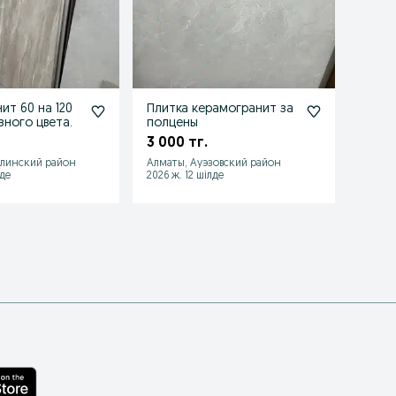
ит 60 на 120
Плитка керамогранит за
Кера
зного цвета.
полцены
120х6
3 000 тг.
18 00
алинский район
Алматы, Ауэзовский район
Алмат
лде
2026 ж. 12 шілде
2026 ж