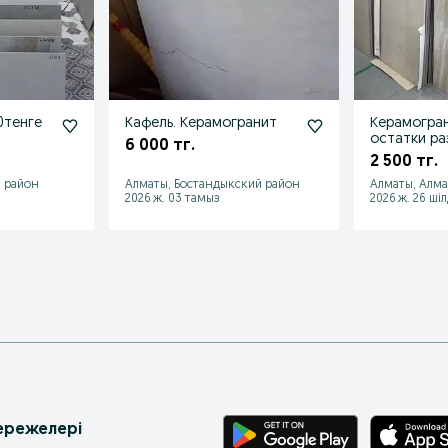
0тенге
Кафель. Керамогранит
Керамогран
остатки ра
6 000 тг.
2 500 тг.
 район
Алматы, Бостандыкский район
Алматы, Алм
2026 ж. 03 тамыз
2026 ж. 26 ші
 ережелері