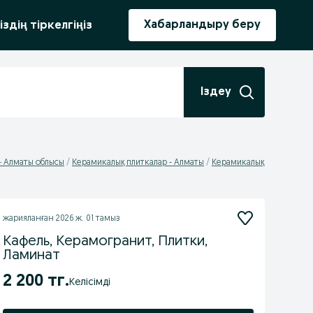
ыру
Хабарландыру беру
іздің тіркелгіңіз
Іздеу
- Алматы облысы
Керамикалық плиткалар - Алматы
Керамикалық
жарияланған
2026 ж. 01 тамыз
Кафель, Керамогранит, Плитки,
Ламинат
2 200 тг.
Келісімді