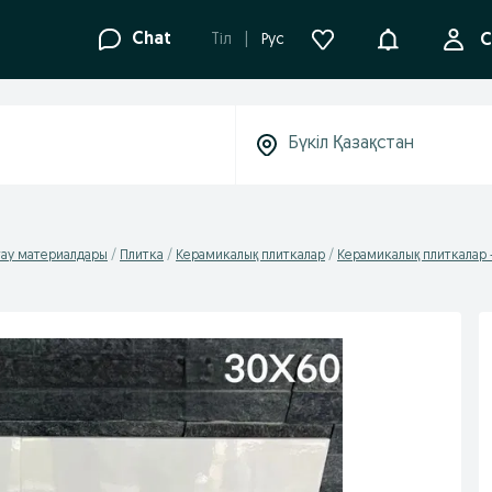
Ақпараттанд
Chat
Tіл
Рус
С
тау материалдары
Плитка
Керамикалық плиткалар
Керамикалық плиткалар 