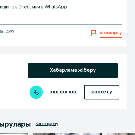
шите в Direct или в WhatsApp
ды: 2599
Шағымдану
Хабарлама жіберу
xxx xxx xxx
көрсету
дырулары
Бәрін қарау