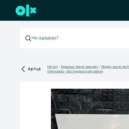
Төменгі деректемеге өту
Негізгі
Құрылыс және жөндеу
Өңдеу және қап
Артқа
плиткалар - Бостандыкский район