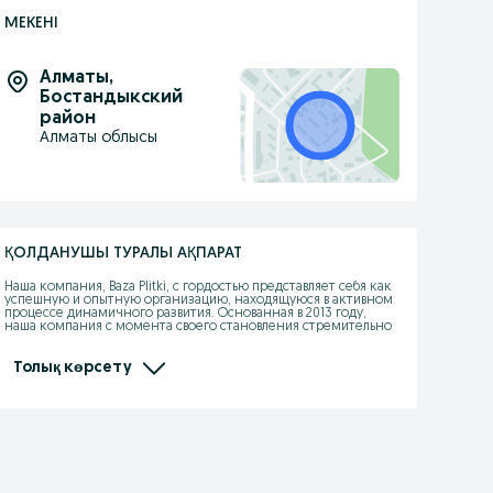
МЕКЕНІ
Алматы
,
Бостандыкский
район
Алматы облысы
ҚОЛДАНУШЫ ТУРАЛЫ АҚПАРАТ
Наша компания, Baza Plitki, с гордостью представляет себя как 
успешную и опытную организацию, находящуюся в активном 
процессе динамичного развития. Основанная в 2013 году, 
наша компания с момента своего становления стремительно 
взошла на вершину, заняв лидирующее место среди ведущих 
поставщиков мрамора, керамогранита, гранита, травертина и 
алюкобонда.

Толық көрсету
Наша цель – предложить нашим клиентам только самые 
качественные материалы из натурального камня, 
исключительные по своей красоте и функциональности. 
Широкий ассортимент плиты и изделий из натурального 
камня позволяет нам удовлетворить потребности каждого 
клиента, от простых интерьерных решений до уникальных 
проектов с особыми требованиями.