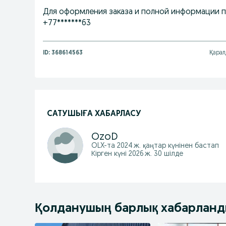
Для оформления заказа и полной информации пи
+77*******63
ID:
368614563
Қарал
САТУШЫҒА ХАБАРЛАСУ
OzoD
OLX-та
2024 ж. қаңтар
күнінен бастап
Кірген күні 2026 ж. 30 шілде
Қолданушың барлық хабарлан