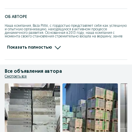
ОБ АВТОРЕ
Наша компания, Baza Plitki, с гордостью представляет себя как успешную 
и опытную организацию, находящуюся в активном процессе 
динамичного развития. Основанная в 2013 году, наша компания с 
момента своего становления стремительно взошла на вершину, заняв 
лидирующее место среди ведущих поставщиков мрамора, 
керамогранита, гранита, травертина и алюкобонда.

Наша цель – предложить нашим клиентам только самые качественные 
Показать полностью
материалы из натурального камня, исключительные по своей красоте и 
функциональности. Широкий ассортимент плиты и изделий из 
натурального камня позволяет нам удовлетворить потребности каждого 
клиента, от простых интерьерных решений до уникальных проектов с 
особыми требованиями.
Все объявления автора
Смотреть все