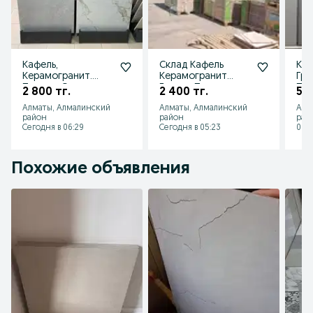
Кафель,
Склад Кафель
Кер
Керамогранит.
Керамогранит
Гра
Плитки. Оптом
Гранит Плитка
Пер
2 800 тг.
2 400 тг.
5 0
Оптом со Склада
Алматы, Алмалинский
Алматы, Алмалинский
Алм
район
район
рай
Сегодня в 06:29
Сегодня в 05:23
06 а
Похожие объявления