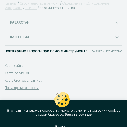
Главная
Строительство и ремонт
Отделочные и облицовочные
материалы
Плитка
Керамическая плитка
КАЗАХСТАН
КАТЕГОРИЯ
Популярные запросы при поиске инструментов и оборудования
Показать Полностью
лазерна рулетка
,
миниатюрные болгарки
,
ключи газовые
,
шуруповерт crow
Карта сайта
Карта регионов
Карта бизнес-страницы
Популярные запросы
Этот сайт использует cookies. Вы можете изменить настройки cookies
в своeм браузере.
Узнать больше