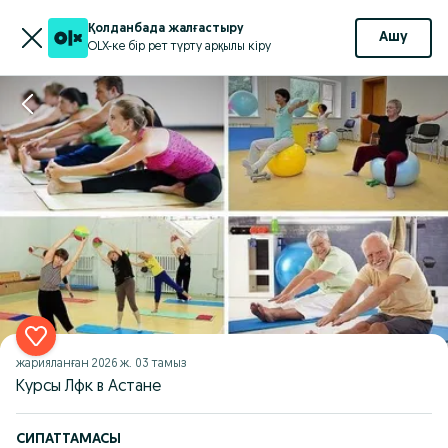
Қолданбада жалғастыру
Ашу
OLX-ке бір рет түрту арқылы кіру
жарияланған
2026 ж. 03 тамыз
Курсы Лфк в Астане
СИПАТТАМАСЫ