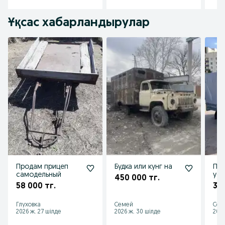
Ұқсас хабарландырулар
Продам прицеп
Будка или кунг на
Пр
самодельный
уси
450 000 тг.
кат
58 000 тг.
36
Глуховка
Семей
Сем
2026 ж. 27 шілде
2026 ж. 30 шілде
2026