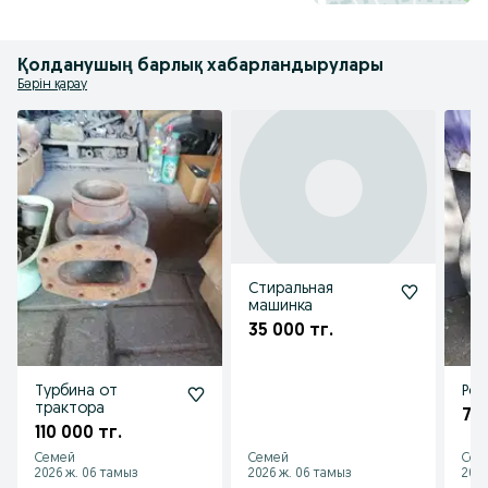
Қолданушың барлық хабарландырулары
Бәрін қарау
Стиральная
машинка
35 000 тг.
Турбина от
Рез
трактора
75 
110 000 тг.
Семей
Семей
Сем
2026 ж. 06 тамыз
2026 ж. 06 тамыз
2026