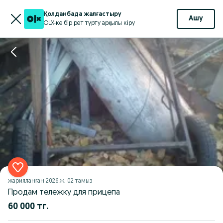
Қолданбада жалғастыру
Ашу
OLX-ке бір рет түрту арқылы кіру
жарияланған
2026 ж. 02 тамыз
Продам тележку для прицепа
60 000 тг.