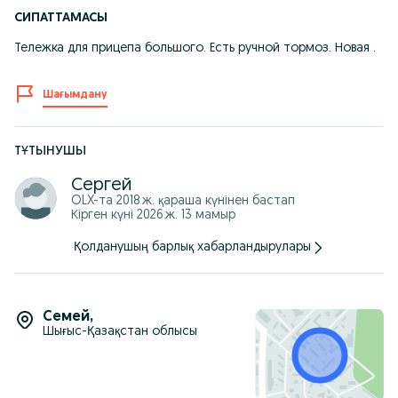
СИПАТТАМАСЫ
Тележка для прицепа большого. Есть ручной тормоз. Новая .
Шағымдану
ТҰТЫНУШЫ
Сергей
OLX-та
2018 ж. қараша
күнінен бастап
Кірген күні 2026 ж. 13 мамыр
Қолданушың барлық хабарландырулары
Семей
,
Шығыс-Қазақстан облысы