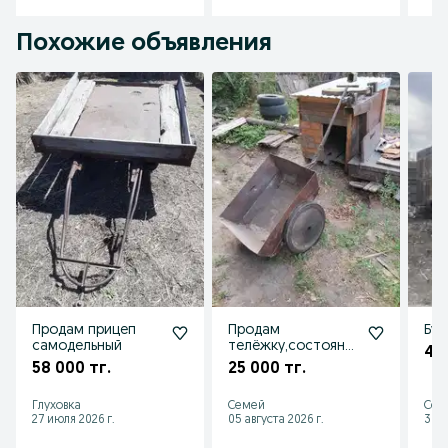
Похожие объявления
Продам прицеп
Продам
Буд
самодельный
телёжку,состояни
45
е хорошее. …..
58 000 тг.
25 000 тг.
Глуховка
Семей
Сем
27 июля 2026 г.
05 августа 2026 г.
30 и