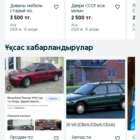
Диваны мебели
Двери СССР есік
Про
старый но
калын
ССС
отличные
3 500 тг.
2 500 тг.
2 5
Аса
Аса
Аса
2026 ж. 10 шілде
2026 ж. 10 шілде
2026
Ұқсас хабарландырулар
Продам по
Запчасти
Сам