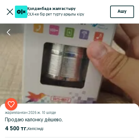
Қолданбада жалғастыру
Ашу
OLX-ке бір рет түрту арқылы кіру
жарияланған
2026 ж. 10 шілде
Продаю калонку дёшево,
4 500 тг.
Келісімді