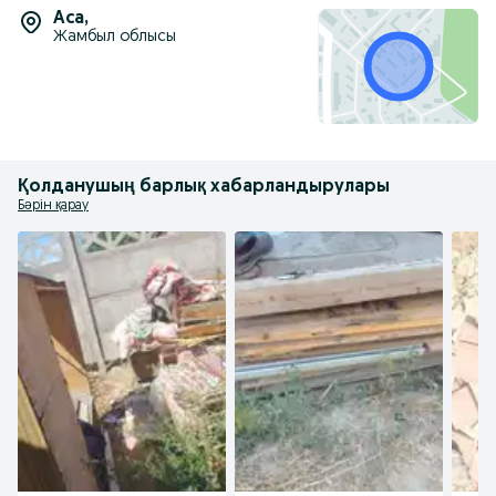
Аса
,
Жамбыл облысы
Қолданушың барлық хабарландырулары
Бәрін қарау