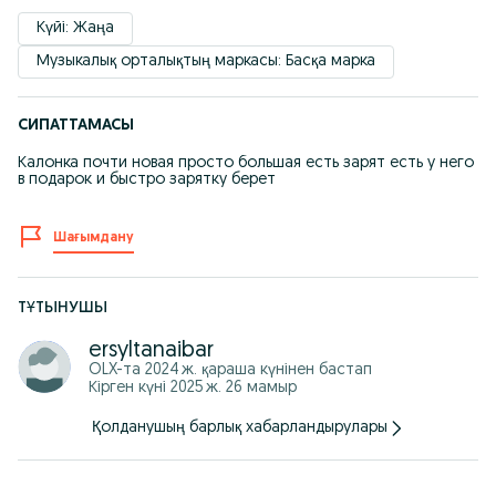
Күйі: Жаңа
Музыкалық орталықтың маркасы: Басқа марка
СИПАТТАМАСЫ
Калонка почти новая просто большая есть зарят есть у него
в подарок и быстро зарятку берет
Шағымдану
ТҰТЫНУШЫ
ersyltanaibar
OLX-та
2024 ж. қараша
күнінен бастап
Кірген күні 2025 ж. 26 мамыр
Қолданушың барлық хабарландырулары