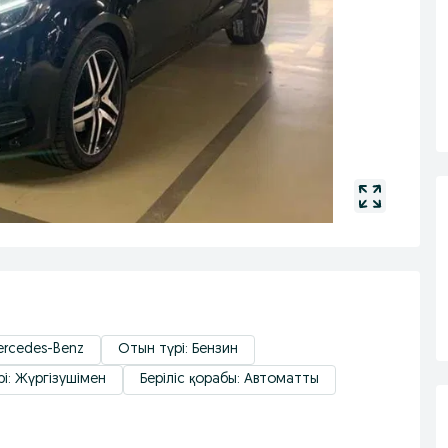
ercedes-Benz
Отын түрі: Бензин
і: Жүргізушімен
Беріліс қорабы: Автоматты