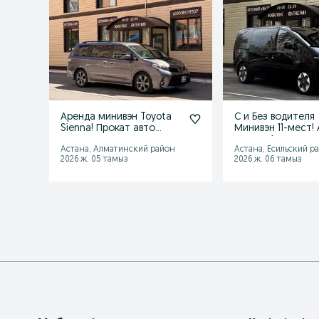
Аренда минивэн Toyota
С и Без водителя
Sienna! Прокат авто
Минивэн 11-мест!
кроссовер джип
машин Автопрока
Астана, Алматинский район
Астана, Есильский р
Автопрокат
Прокат авто
2026 ж. 05 тамыз
2026 ж. 06 тамыз