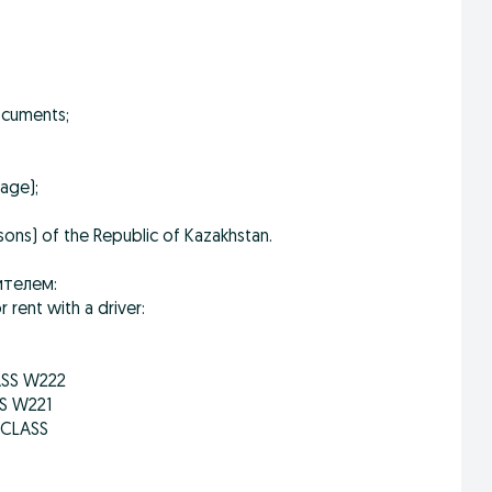
ocuments;
uage);
rsons) of the Republic of Kazakhstan.
ителем:
rent with a driver:
ASS W222
S W221
-CLASS