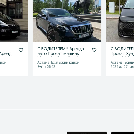
С ВОДИТЕЛЕМ!!! Аренда
С ВОДИТЕЛ
 Аренда
авто Прокат машины
Прокат Хун
т!
Mercedes Benz S - class
Hyundai Sta
айон
Астана, Есильский район
Астана, Есил
W222
бизнес
Бүгін 06:22
2026 ж. 07 та