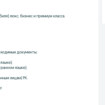
биля) люкс, бизнес и премиум класса.
бходимые документы;
языке);
ранном языке);
нным лицам) РК.
r!