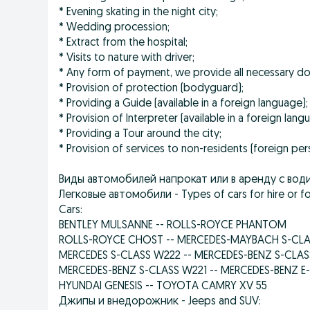
* Evening skating in the night city;
* Wedding procession;
* Extract from the hospital;
* Visits to nature with driver;
* Any form of payment, we provide all necessary d
* Provision of protection (bodyguard);
* Providing a Guide (available in a foreign language);
* Provision of Interpreter (available in a foreign lang
* Providing a Tour around the city;
* Provision of services to non-residents (foreign pe
Виды автомобилей напрокат или в аренду с вод
Легковые автомобили - Types of cars for hire or for 
Cars:
BENTLEY MULSANNE -- ROLLS-ROYCE PHANTOM
ROLLS-ROYCE CHOST -- MERCEDES-MAYBACH S-CL
MERCEDES S-CLASS W222 -- MERCEDES-BENZ S-CLAS
MERCEDES-BENZ S-CLASS W221 -- MERCEDES-BENZ E
HYUNDAI GENESIS -- TOYOTA CAMRY XV 55
Джипы и внедорожник - Jeeps and SUV: