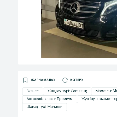
ЖАРНАМАЛАУ
КӨТЕРУ
Бизнес
Жалдау түрі: Сағаттық
Маркасы: M
Автокөлік класы: Премиум
Жүргізуші қызметтер
Шанақ түрі: Минивэн