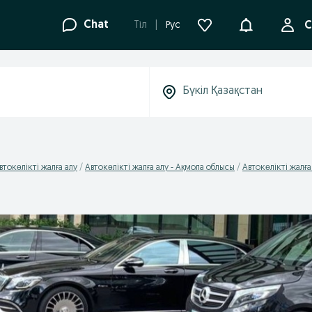
Ақпараттанд
Chat
Tіл
Рус
С
втокөлікті жалға алу
Автокөлікті жалға алу - Ақмола облысы
Автокөлікті жалға