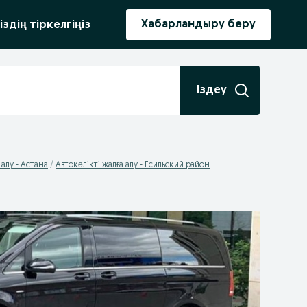
ыру
Хабарландыру беру
іздің тіркелгіңіз
Іздеу
 алу - Астана
Автокөлікті жалға алу - Есильский район