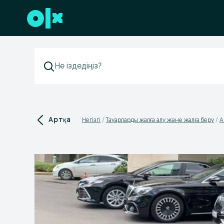
Төменгі деректемеге өту
Артқа
Негізгі
Тауарларды жалға алу және жалға беру
А