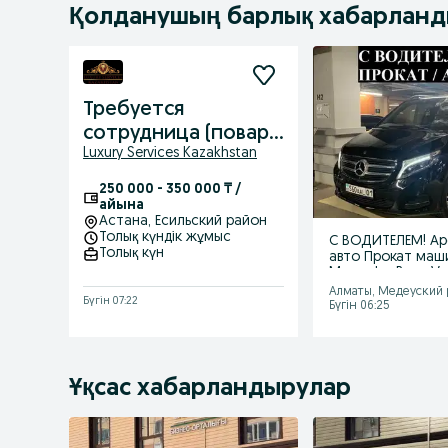
Қолданушың барлық хабарлан
Требуется
сотрудница (повар)
Luxury Services Kazakhstan
примем на работу в
Компанию Capital
250 000 - 350 000 ₸ /
Food
айына
Астана
, Есильский район
Толық күндік жұмыс
С ВОДИТЕЛЕМ! Ар
Толық күн
авто Прокат маш
Mercedes Benz V 
виано
Алматы, Медеуский
Бүгін 07:22
Бүгін 06:25
Ұқсас хабарландырулар