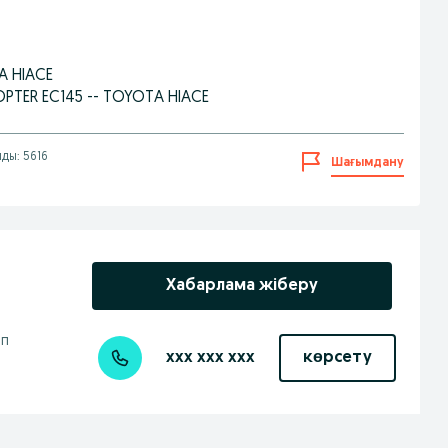
A HIACE
OPTER EC145 -- TOYOTA HIACE
ды: 5616
Шағымдану
Хабарлама жіберу
ап
xxx xxx xxx
көрсету