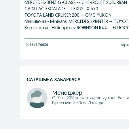
MERCEDES-BENZ G-CLASS -- CHEVROLET SUBURBAN
CADILLAC ESCALADE -- LEXUS LX 570
TOYOTA LAND CRUISER 200 -- GMC YUKON
Минивены - Minivans: MERCEDES SPRINTER -- TOYOT
Вертолеты - Helicopters: ROBINSON R44 -- EUROC
ID:
354376636
Қарал
САТУШЫҒА ХАБАРЛАСУ
Менеджер
OLX-та
2018 ж. желтоқсан
күнінен баст
Кірген күні 2026 ж. 21 шілде