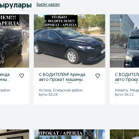
дырулары
Бәрін қарау
енда
С ВОДИТЕЛЕМ! Аренда
С ВОДИТЕЛ
ины
авто Прокат машины
авто Прока
минивэн
toyota сamry 70 тойота
Mercedes Be
камри
Спринтер
 район
Астана, Есильский район
Алматы, Мед
Бүгін 06:24
Бүгін 06:23