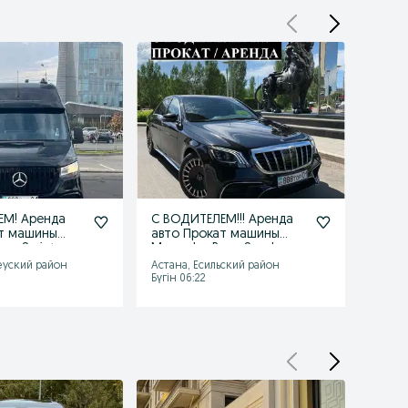
ЕМ! Аренда
С ВОДИТЕЛЕМ!!! Аренда
С ВО
т машины
авто Прокат машины
авто
nz Sprinter
Mercedes Benz S - class
Merc
W222
class
еуский район
Астана, Есильский район
Астана
Бүгін 06:22
Бүгін 