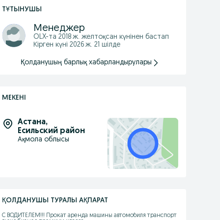
ТҰТЫНУШЫ
Менеджер
OLX-та
2018 ж. желтоқсан
күнінен бастап
Кірген күні 2026 ж. 21 шілде
Қолданушың барлық хабарландырулары
МЕКЕНІ
Астана
,
Есильский район
Ақмола облысы
ҚОЛДАНУШЫ ТУРАЛЫ АҚПАРАТ
С ВОДИТЕЛЕМ!!! Прокат аренда машины автомобиля транспорт 