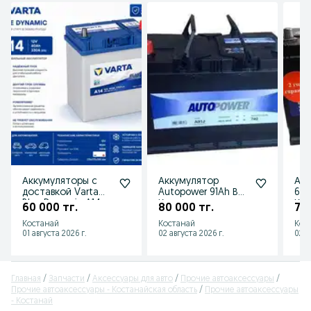
Аккумуляторы с
Аккумулятор
Акк
доставкой Varta
Autopower 91Ah В
68A
Blue Dynamic A14 в
Костанае
Ко
60 000 тг.
80 000 тг.
70 
Костанае
Костанай
Костанай
Кос
01 августа 2026 г.
02 августа 2026 г.
02 а
Главная
Запчасти
Аксессуары для авто
Прочие автоаксессуары
Прочие автоаксессуары - Костанайская область
Прочие автоаксессуары
- Костанай