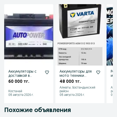
Аккумуляторы с
Аккумуляторы для
Рем
доставкой в
мото техники
и г
ассортименте в
Алматы
60 000 тг.
48 000 тг.
Костанае
Алматы, Бостандыкский
Алм
Костанай
район
рай
08 августа 2026 г.
08 августа 2026 г.
08 а
Похожие объявления