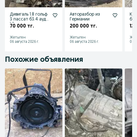
Дивигаль 1.8 гольф
Авторазбор из
Кар
3 пассат б3:4 ауди
Германии
б3,
1.8
70 000 тг.
200 000 тг.
120
Жетыген
Жетыген
Жет
06 августа 2026 г.
06 августа 2026 г.
06 а
Похожие объявления