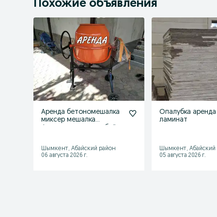
Похожие объявления
Аренда бетономешалка
Опалубка аренда
миксер мешалка
ламинат
фундамент стяжка баёк
цемент
Шымкент, Абайский район
Шымкент, Абайский
06 августа 2026 г.
05 августа 2026 г.