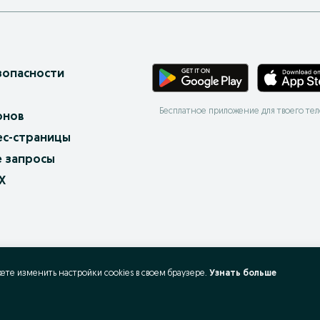
зопасности
Бесплатное приложение для твоего те
онов
ес-страницы
 запросы
X
жете изменить настройки cookies в своeм браузере.
Узнать больше