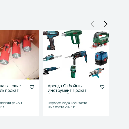
ка газовые
Аренда Отбойник
Арен
ль прокат
Инструмент Прокат
Прок
ратор
Шымкент Генератор
моло
 отб
балгарка сварка
Шымк
айский район
Нурмухамеда Есентаева
Шымке
6 г.
06 августа 2026 г.
06 авгу