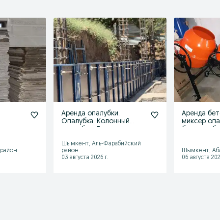
Аренда опалубки.
Аренда бе
Опалубка. Колонный
миксер опа
опалубка. Для колонна.
бетон отбо
Тайрот.
дрел
Шымкент, Аль-Фарабийский
 район
район
Шымкент, Аб
03 августа 2026 г.
06 августа 202