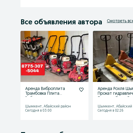
Все объявления автора
Смотреть вс
Аренда Виброплита
Аренда Рохля Шы
Трамбовка Плита
Прокат гидравли
Вибратор кузнечик
Тележка Тачка Гр
Кенгру Прокат
Отбойник
Шымкент, Абайский район
Шымкент, Абайский
Сегодня в 03:00
Сегодня в 02:26