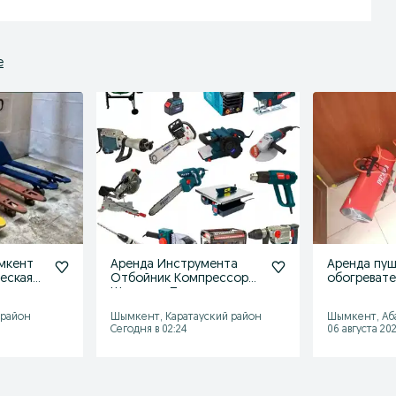
е
мкент
Аренда Инструмента
Аренда пуш
ческая
Отбойник Компрессор
обогревате
уз
Шымкент Прокат
тепло гене
Отбойный молоток
компресор
 район
Шымкент, Каратауский район
Шымкент, Аб
Сегодня в 02:24
06 августа 202