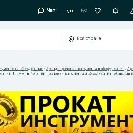
Уведомле
Чат
Рус
Қаз
рументов и оборудования
Аренда прочего инструмента и оборудования
Аре
ования - Шымкент
Аренда прочего инструмента и оборудования - Абайский 