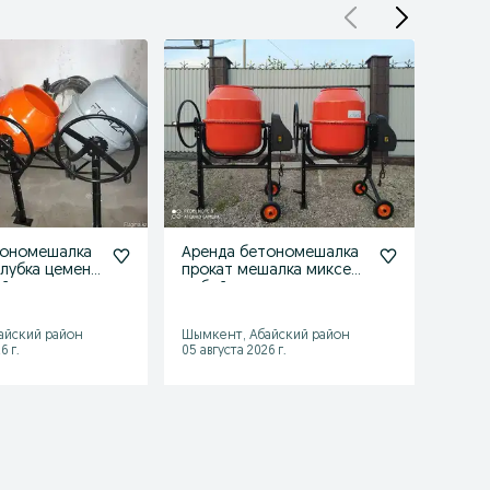
тономешалка
Аренда бетономешалка
Прод
лубка цемент
прокат мешалка миксер
Опал
йник прокат
отбойник пушка
генератор
Шымке
айский район
Шымкент, Абайский район
район
6 г.
05 августа 2026 г.
05 авгу