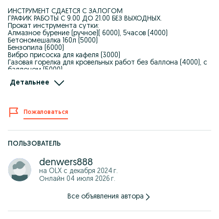
ИНСТРУМЕНТ СДАЁТСЯ С ЗАЛОГОМ
ГРАФИК РАБОТЫ С 9.00 ДО 21.00 БЕЗ ВЫХОДНЫХ.
Прокат инструмента сутки:
Алмазное бурение (ручное)( 6000), 5часов (4000)
Бетономешалка 160л (5000)
Бензопила (6000)
Вибро присоска для кафеля (3000)
Газовая горелка для кровельных работ без баллона (4000), с
баллоном (5000)
Дисковая пила Пчёлка (4000)
Детальнее
Дрель электрическая ударная(3000)
Кондуктор для врезки замков (6000)
Кусторез бензиновый (7000)
Лазерный уровень (4000)
Пожаловаться
Машинка полировальная (3000)
Отбойный молоток (7000)
Перфоратор (3000)
Перфоратор на батарейках (5000)
Плиткорез 1200мм (5000)
ПОЛЬЗОВАТЕЛЬ
Резак пропановый для резки
металла(горелка,шланги,баллоны комплект) (7000)
denwers888
Реноватор (3000 без полотен)
на OLX с
декабря 2024 г.
Сабельная пила (3000)
Онлайн 04 июля 2026 г.
Строительный пылесос (6000)
Строительный фен (3000)
Тепловая пушка пропан (4000) без баллона, с баллоном
Все объявления автора
5000, дизельная(5000)
Торцовочная пила по дереву (4000)
Триммер (6000) топливо к триммеру 500т/л.