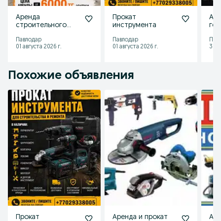
Аренда
Прокат
Ар
строительного
инструмента
ген
пылесоса
Павлодар
Павлодар
Пав
01 августа 2026 г.
01 августа 2026 г.
31 и
Похожие объявления
Прокат
Аренда и прокат
Аре