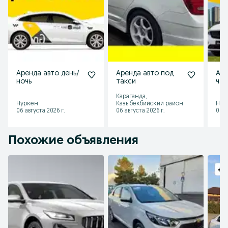
Аренда авто день/
Аренда авто под
Аре
ночь
такси
час
Караганда,
Нуркен
Казыбекбийский район
Нур
06 августа 2026 г.
06 августа 2026 г.
06 а
Похожие объявления