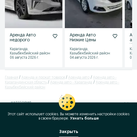
Аренда Авто
Аренда Авто
Аре
недорого
Низкие Цены
авт
Коб
Караганда,
Караганда,
Кар
Казыбекбийский район
Казыбекбийский район
Каз
06 августа 2026 г.
04 августа 2026 г.
06 а
Главная
Аренда и прокат товаров
Аренда авто
Аренда авто -
Карагандинская область
Аренда авто - Караганда
Аренда авто -
Казыбекбийский район
КАТЕГОРИЯ
Этот сайт использует cookies. Вы можете изменить настройки cookies
ID:
384207286
в своeм браузере.
Узнать больше
Просмотров: 1424
Закрыть
Позвонить / SMS
Сообщение