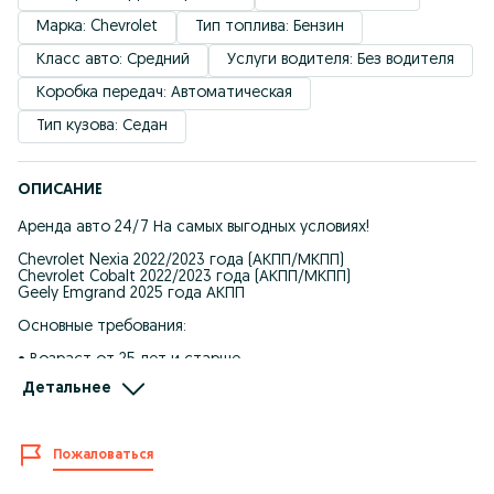
Марка: Chevrolet
Тип топлива: Бензин
Класс авто: Средний
Услуги водителя: Без водителя
Коробка передач: Автоматическая
Тип кузова: Седан
ОПИСАНИЕ
Аренда авто 24/7 На самых выгодных условиях!
Chevrolet Nexia 2022/2023 года (АКПП/МКПП)
Chevrolet Cobalt 2022/2023 года (АКПП/МКПП)
Geely Emgrand 2025 года АКПП
Основные требования:
• Возраст от 25 лет и старше
• Класс вождения не ниже 7 класса
Детальнее
• Проживание и прописка в городе Караганда
* Для работы в Яндекс Такси
Спешите забрать свое Авто!!! Количество машин
ограниченно!
Пожаловаться
Машина круглосуточно в Вашем распоряжении!
По всем вопросам Whatsapp