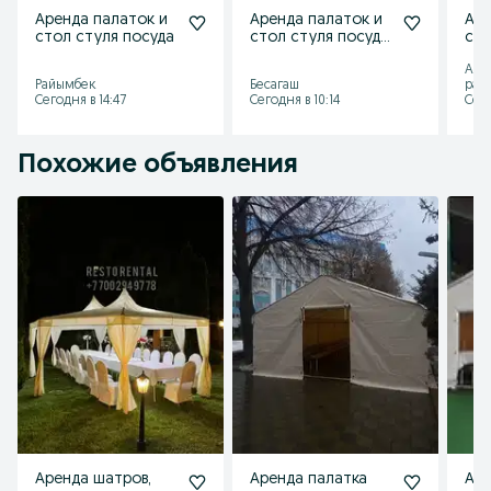
Аренда палаток и
Аренда палаток и
Аре
стол стуля посуда
стол стуля посуда
сто
казан
Алм
Райымбек
Бесагаш
рай
Сегодня в 14:47
Сегодня в 10:14
Сего
Похожие объявления
Аренда шатров,
Аренда палатка
Аре