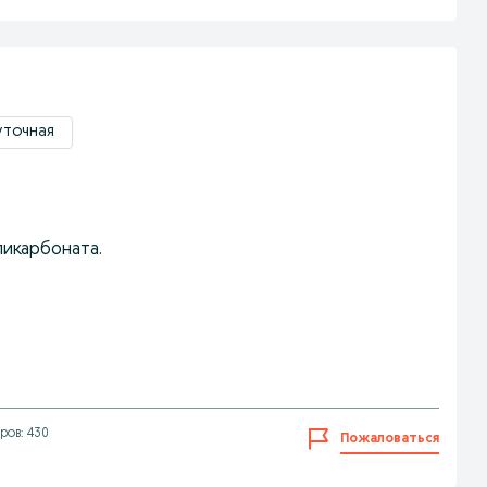
уточная
ликарбоната.
ров: 430
Пожаловаться