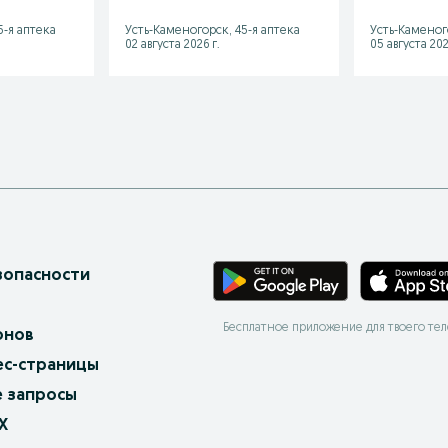
5-я аптека
Усть-Каменогорск, 45-я аптека
Усть-Каменог
02 августа 2026 г.
05 августа 202
зопасности
Бесплатное приложение для твоего те
онов
ес-страницы
 запросы
X