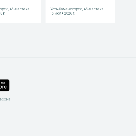
орск, 45-я аптека
Усть-Каменогорск, 45-я аптека
Усть-К
6 г.
13 июля 2026 г.
13 июл
лефона