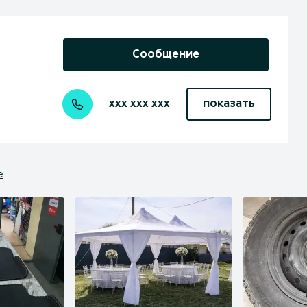
Сообщение
xxx xxx xxx
показать
е