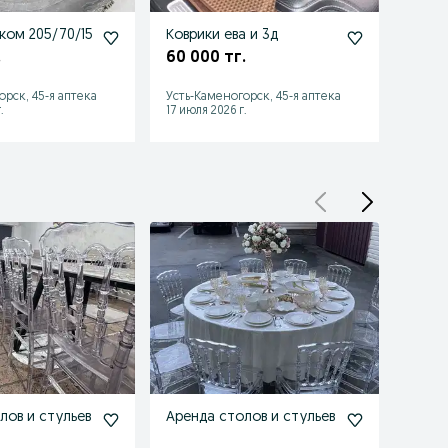
 диском 205/70/15
Коврики ева и 3д
Аренд
.
60 000 тг.
орск, 45-я аптека
Усть-Каменогорск, 45-я аптека
Усть-К
.
17 июля 2026 г.
13 июл
лов и стульев
Аренда столов и стульев
Аренд
фото