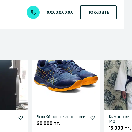
xxx xxx xxx
показать
Волейболные кроссовки
Кимано киі
140
20 000 тг.
15 000 тг.