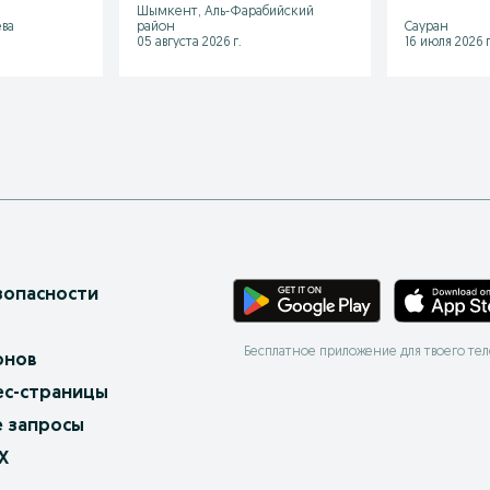
Шымкент, Аль-Фарабийский
ва
район
Сауран
05 августа 2026 г.
16 июля 2026 г
зопасности
Бесплатное приложение для твоего те
онов
ес-страницы
 запросы
X