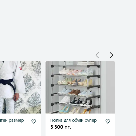
лген размер
Полка для обуви супер
Кросс
разм
5 500 тг.
6 00