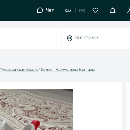
Уведомле
Чат
Рус
Қаз
 Туркестанская область
Другое - Нурмухамеда Есентаева