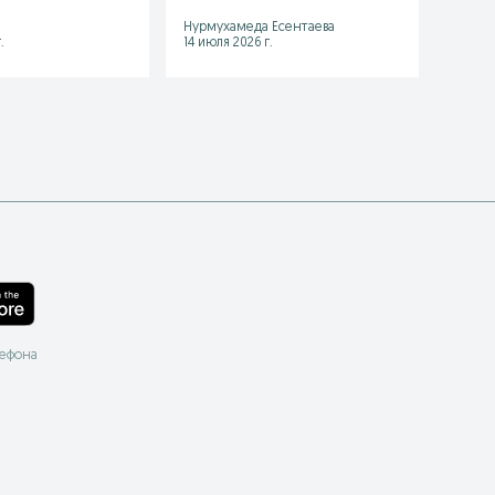
Нурмухамеда Есентаева
Шымке
.
14 июля 2026 г.
17 июля
лефона