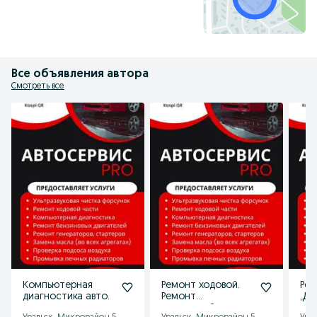
Все объявления автора
Смотреть все
Компьютерная
Ремонт ходовой.
Ре
диагностика авто.
Ремонт
,Дэ
двигателей.