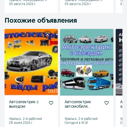
Уральск, Микрорайон 5
Уральск, Микрорайон 5
Урал
05 августа 2026 г.
05 августа 2026 г.
05 а
Похожие объявления
Автоэлектрик с
Автоэлектрик
Авт
выездом
автомобиля
ав
диагностика
Уральск, 2-й рабочий
Уральск, 2-й рабочий
Урал
28 июля 2026 г.
Сегодня в 16:41
Сего