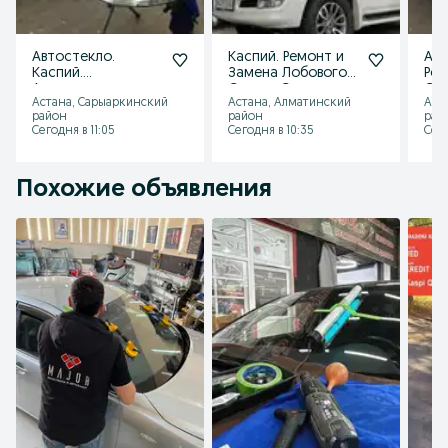
Автостекло.
Каспий. Ремонт и
Авт
Каспий.
Замена Лобового
Рем
Автостекла
Стекла Сколы и
Сте
Астана, Сарыаркинский
Астана, Алматинский
Аст
ремонт и замена
трещины.
тре
район
район
рай
Автостекла.
Сегодня в 11:05
Сегодня в 10:35
Сего
Похожие объявления