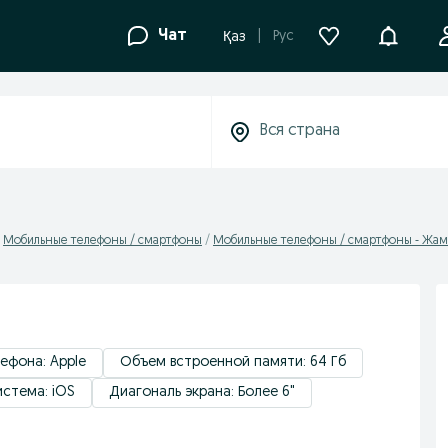
Уведомле
Чат
Рус
Қаз
Мобильные телефоны / смартфоны
Мобильные телефоны / смартфоны - Жам
ефона: Apple
Объем встроенной памяти: 64 Гб
стема: iOS
Диагональ экрана: Более 6"