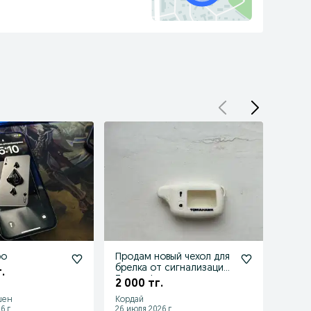
ро
Продам новый чехол для
Моющ
брелка от сигнализации
.
150 
Тамагафк
2 000 тг.
шен
Кордай
Корда
6 г.
26 июля 2026 г.
12 июля