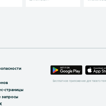
зопасности
Бесплатное приложение для твоего те
онов
ес-страницы
 запросы
X