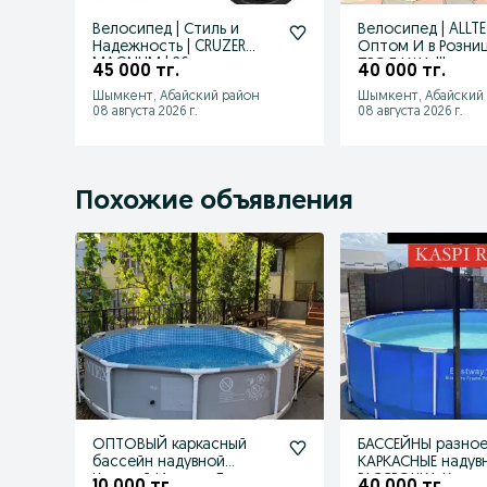
Велосипед | Стиль и
Велосипед | ALLTE
Надежность | CRUZER
Оптом И в Розниц
MAGNUM | 26 размер
ПРОДАЖА !!!
45 000 тг.
40 000 тг.
Шымкент, Абайский район
Шымкент, Абайский
08 августа 2026 г.
08 августа 2026 г.
Похожие объявления
ОПТОВЫЙ каркасный
БАССЕЙНЫ разное
бассейн надувной
КАРКАСНЫЕ надув
Круглый Интекс Для
РАССРОЧКА Креди
10 000 тг.
40 000 тг.