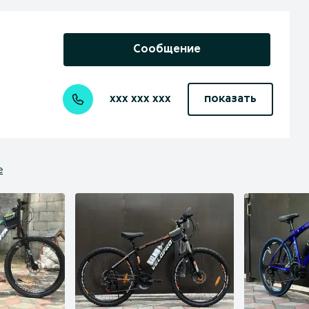
Сообщение
xxx xxx xxx
показать
е