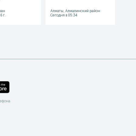
ран
Алматы, Алмалинский район
Шымке
6 г.
Сегодня в 05:34
29 июл
лефона