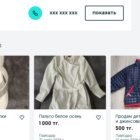
xxx xxx xxx
показать
е
пки
Пальто белое осень
Продам дет
и джинсовк
1 000 тг.
500 тг.
Павлодар
Павлодар