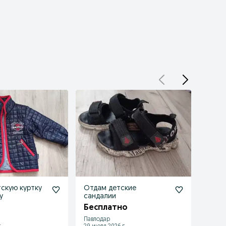
скую куртку
Отдам детские
Прода
у
сандалии
трасс
маши
Бесплатно
1 000
Павлодар
Павло