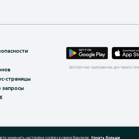
зопасности
Бесплатное приложение для твоего те
онов
ес-страницы
 запросы
X
жете изменить настройки cookies в своeм браузере.
Узнать больше