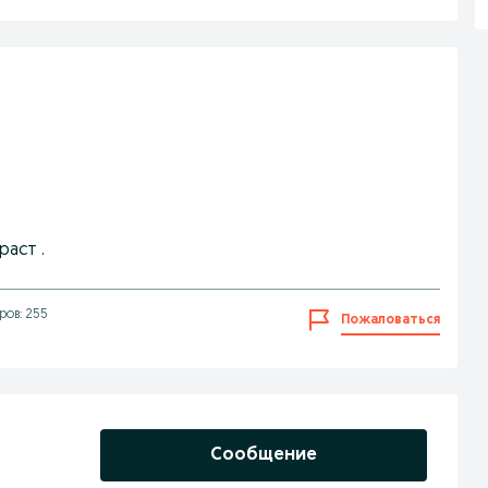
раст .
ов: 255
Пожаловаться
Сообщение