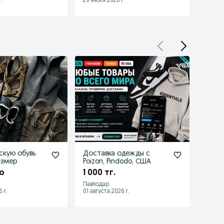
.
29 июля 2026 г.
27 июл
кую обувь
Доставка одежды с
Прод
азмер
Poizon, Pindodo, США
стри
о
1 000 тг.
7 00
Павлодар
Павло
 г.
01 августа 2026 г.
05 авгу