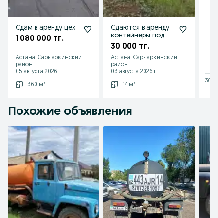
Сдам в аренду цех
Сдаются в аренду
контейнеры под
1 080 000 тг.
складское
30 000 тг.
хранение.
Астана, Сарыаркинский
Астана, Сарыаркинский
район
район
05 августа 2026 г.
03 августа 2026 г.
30 ию
360 м²
14 м²
Похожие объявления