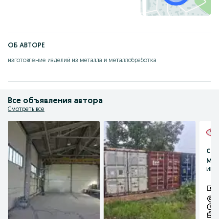
ОБ АВТОРЕ
изготовление изделий из металла и металлобработка
Все объявления автора
Смотреть все
св
ме
ип "
4
м
А
П
П