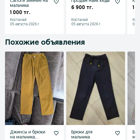
Сапоги зимние на
Продам найк кеды
Кур
мальчика
6 900 тг.
1 0
1 000 тг.
Костанай
Костанай
Кос
05 августа 2026 г.
05 августа 2026 г.
05 а
Похожие объявления
Джинсы и брюки
Брюки для
Брю
на мальчика,
мальчика
мал