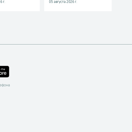
6 г.
05 августа 2026 г.
06 авгу
лефона