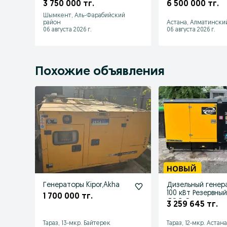
3 750 000 тг.
6 500 000 тг.
Шымкент, Аль-Фарабийский
район
Астана, Алматински
06 августа 2026 г.
06 августа 2026 г.
Похожие объявления
Генераторы Kipor,Akha
Дизельный генер
100 кВт Резервный
1 700 000 тг.
ДЭС, Электроста
3 259 645 тг.
Тараз, 13-мкр. Байтерек
Тараз, 12-мкр. Астан