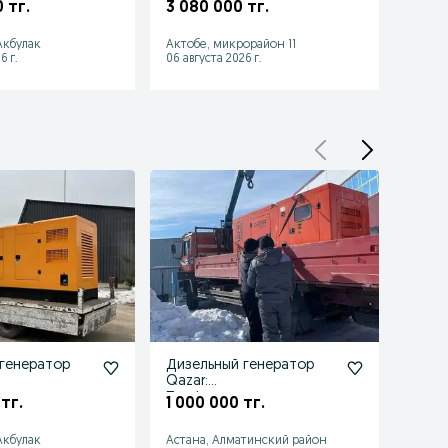
 тг.
3 080 000 тг.
10 3
Шымке
 Акбулак
Актобе, микрорайон 11
район
6 г.
06 августа 2026 г.
06 авгу
генератор
Дизельный генератор
Дизе
Qazar:
1 00
Профессиональное
тг.
1 000 000 тг.
обслуживание Астана
 Акбулак
Астана, Алматинский район
Алмат