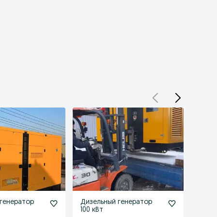
генератор
Дизельный генератор
Дизе
100 кВт
500 к