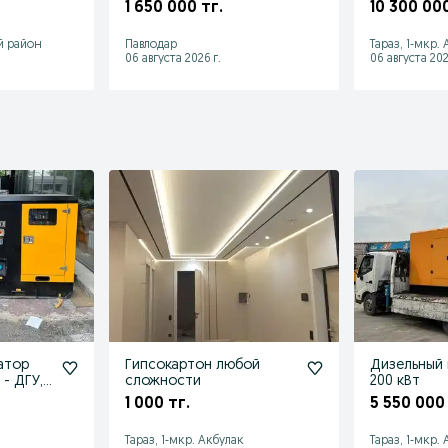
1 650 000 тг.
10 300 000
й район
Павлодар
Тараз, 1-мкр.
06 августа 2026 г.
06 августа 202
атор
Гипсокартон любой
Дизельный 
 - ДГУ,
сложности
200 кВт
нция
1 000 тг.
5 550 000 
а
Тараз, 1-мкр. Акбулак
Тараз, 1-мкр.