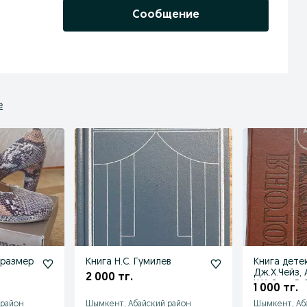
Сообщение
е
 размер
Книга Н.С. Гумилев
Книга дете
Дж.Х.Чейз, 
2 000 тг.
Ч.Хеймс, Э.
1 000 тг.
др.
 район
Шымкент, Абайский район
Шымкент, Аб