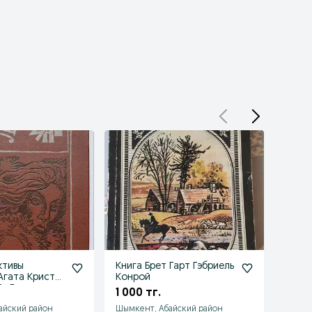
ктивы
Книга Брет Гарт Гэбриель
Новая
Агата Кристи,
Конрой
Rowe
Ст.Гарднер и
1 000 тг.
16 00
айский район
Шымкент, Абайский район
Астана