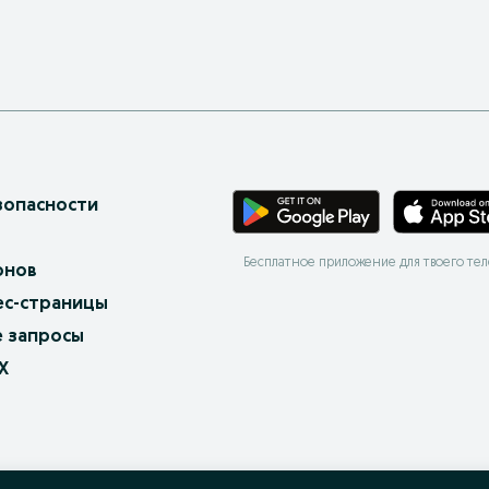
зопасности
Бесплатное приложение для твоего те
онов
ес-страницы
 запросы
X