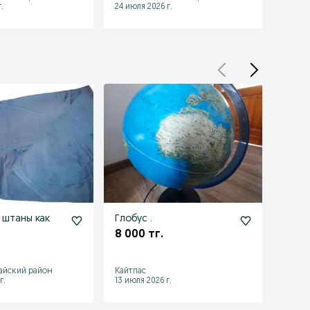
.
24 июля 2026 г.
24 июл
б штаны как
Глобус .
Свит
8 000 тг.
900 
айский район
Кайтпас
Шымке
г.
13 июля 2026 г.
12 июля