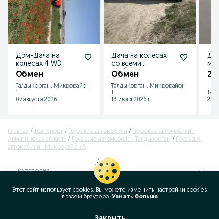
Дом-Дача на
Дача на колёсах
Дом
колёсах 4 WD
со всеми
м
удобствами
Обмен
Обмен
23 
Талдыкорган, Микрорайон
Талдыкорган, Микрорайон
1
1
Талг
07 августа 2026 г.
13 июля 2026 г.
25 и
Главная
Транспорт
Грузовые автомобили
Грузовые автомобили -
Алматинская область
Грузовые автомобили - Талдыкорган
Грузовые
автомобили - Микрорайон 5
КАТЕГОРИЯ
Этот сайт использует cookies. Вы можете изменить настройки cookies
ID:
384189489
в своeм браузере.
Узнать больше
Просмотров: 2939
Закрыть