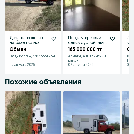
Дача на колёсах
Продам крепкий
До
на базе полно
сейсмоустойчивый
кол
приводного пикапа
кирпичный дом
Обмен
165 000 000 тг.
Об
дом на Каменское
Талдыкорган, Микрорайон
Алматы, Алмалинский
Тал
плато
1
район
1
07 августа 2026 г.
07 августа 2026 г.
07 а
Похожие объявления