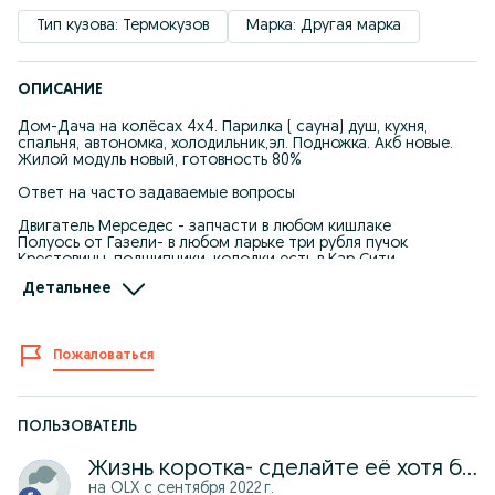
Тип кузова: Термокузов
Марка: Другая марка
ОПИСАНИЕ
Дом-Дача на колёсах 4х4. Парилка ( сауна) душ, кухня,
спальня, автономка, холодильник,эл. Подножка. Акб новые.
Жилой модуль новый, готовность 80%
Ответ на часто задаваемые вопросы
Двигатель Мерседес - запчасти в любом кишлаке
Полуось от Газели- в любом ларьке три рубля пучок
Крестовины, подшипники, колодки есть в Кар Сити
Детальнее
Желающие купить дом или квартиру за эти деньги . Просьба
не отягощать моё сознание своими желаниями.
Дом на колёсах не для Вашего пользования.
Пожаловаться
Для тех , кто в танке
Купите за эти деньги квартиру и путешествуйте на ней.
Зачем мне об этом говорить? У меня есть где жить. Дом на
колёсах для путешествий. Или нет, не так.
ПОЛЬЗОВАТЕЛЬ
Неадекваты! Купите палатку и идите лесом . Достали своей
информацией ( дом купить можно,квартиру. Есть деньги,
Жизнь коротка- сделайте её хотя бы уютнее
покупайте. Звонить то зачем?)
на OLX с
сентября 2022 г.