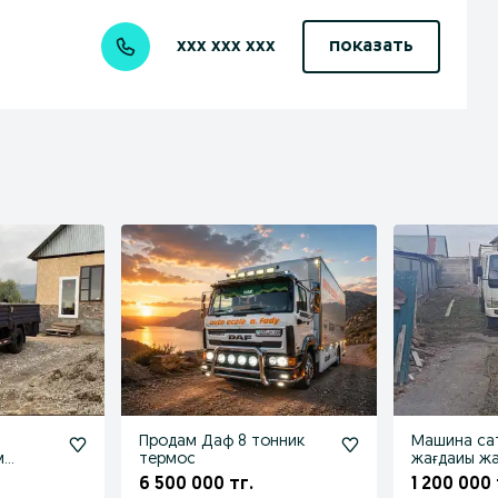
xxx xxx xxx
показать
Продам Даф 8 тонник
Машина са
м
термос
жағдаиы ж
6 500 000 тг.
1 200 000 