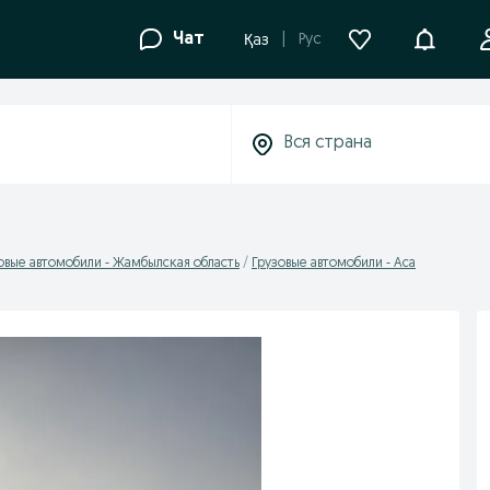
Уведомле
Чат
Рус
Қаз
овые автомобили - Жамбылская область
Грузовые автомобили - Аса