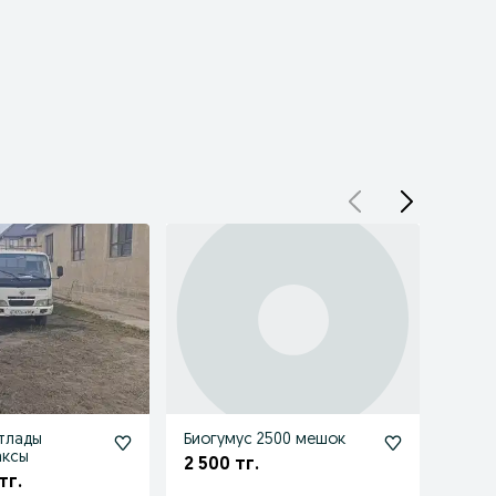
тлады
Биогумус 2500 мешок
Фото
аксы
Грузо
2 500 тг.
тг.
700 