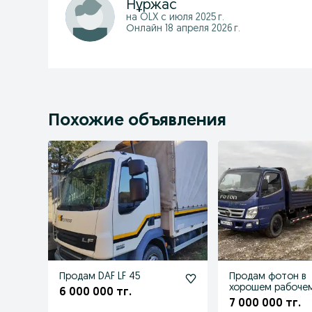
Нұржас
на OLX с
июля 2025 г.
Онлайн 18 апреля 2026 г.
Похожие объявления
Продам DAF LF 45
Продам фотон в
хорошем рабоче
6 000 000 тг.
состоянии
7 000 000 тг.