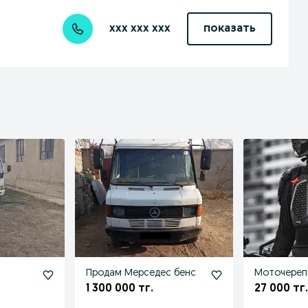
xxx xxx xxx
показать
Продам Мерседес бенс
Моточереп
1 300 000 тг.
27 000 тг.