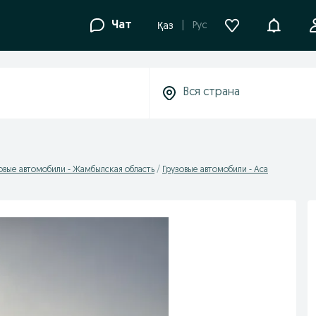
Уведомле
Чат
Рус
Қаз
овые автомобили - Жамбылская область
Грузовые автомобили - Аса