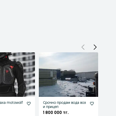
аха motowolf
Срочно продам вода воз
Сроч
и прицеп
влаже
1 800 000 тг.
700 