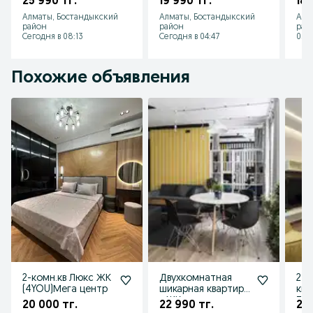
25 990 тг.
19 990 тг.
180
Комплексе
Комплексе
ква
Алматы, Бостандыкский
Алматы, Бостандыкский
Алм
спа
район
район
рай
Сегодня в 08:13
Сегодня в 04:47
05 а
Похожие объявления
2-комн.кв Люкс ЖК
Двухкомнатная
2-х
(4YOU)Мега центр
шикарная квартира
ква
в ЖК рядом с
ТРЦ
20 000 тг.
22 990 тг.
21 
Мегой и
Ата