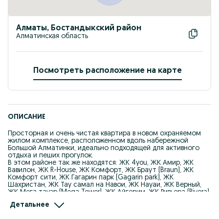
Алматы, Бостандыкский район
Алматинская область
Посмотреть расположение на карте
ОПИСАНИЕ
Просторная и очень чистая квартира в новом охраняемом
жилом комплексе, расположенном вдоль набережной
Большой Алматинки, идеально подходящей для активного
отдыха и пеших прогулок.
В этом районе так же находятся: ЖК 4you, ЖК Амир, ЖК
Вавилон, ЖК R-House, ЖК Комфорт, ЖК Браут (Braun), ЖК
Комфорт сити, ЖК Гагарин парк (Gagarin park), ЖК
Шахристан, ЖК Тау самал на Навои, ЖК Науаи, ЖК Верный,
ЖК Мега тауэр (Mega Tower), ЖК Айгерим, ЖК Ривьера (Rivera),
Бай-тал, Four Seasons, Рамс сити (Rams City), Хэвен (Heaven),
Детальнее
Аманат, Мирный, Севен хилс (Seven Heals), Тэрра (Terra),
Гагарин терасс (Gagarin Terrace), Элемент (Element), Куат